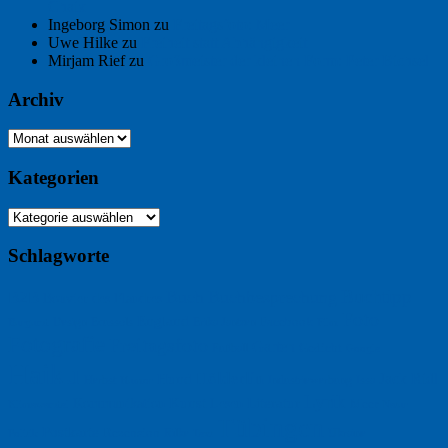
Chaix
Ingeborg Simon
zu
Freitagsfoto: Meer
Uwe Hilke
zu
Freiheit statt Abhängigkeit
Mirjam Rief
zu
Großmeister der kleinen Form: Peter Bichsel
Archiv
Archiv
Kategorien
Kategorien
Schlagworte
Buchtipp
Buch
Buchbesprechung
B2B
Bouvier des Flandres
Foto
England
Facebook
Design
Ecussols
Erika Jantzen
Burgund
Film
Fotografie
Freitagsfoto
Garten
Gedicht
Fußball
Google
Haiku
Hölderlin
Jack Ridl
Hund
Herbst
Industriewerbung
Issa
Humor
Lyrik
Kunst
Lesen
Literatur
Kommunikation
Meer
Klimawandel
Natur
Tübingen
Postkarte
Rezension
Rilke
Ukraine
Text
Politik