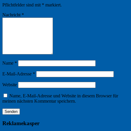
Pflichtfelder sind mit
*
markiert.
Nachricht
*
Name
*
E-Mail-Adresse
*
Website
Name, E-Mail-Adresse und Website in diesem Browser für
meinen nächsten Kommentar speichern.
Reklamekasper