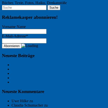
Bücher, Texte, Fotos, Haiku, Denkanstöße
Reklamekasper abonnieren!
Vorname Name
E-Mail-Adresse*
Neueste Beiträge
Der Name an der Wand: André Chaix
Freitagsfoto: Wasserläufer
Freitagsfoto: Morgendämmerung
Freitagsfoto: Pétanque
Ein Gespräch über Autos – mit der KI
Neueste Kommentare
Uwe Hilke
zu
Der Name an der Wand: André Chaix
Claudia Schumacher
zu
Der Name an der Wand: André