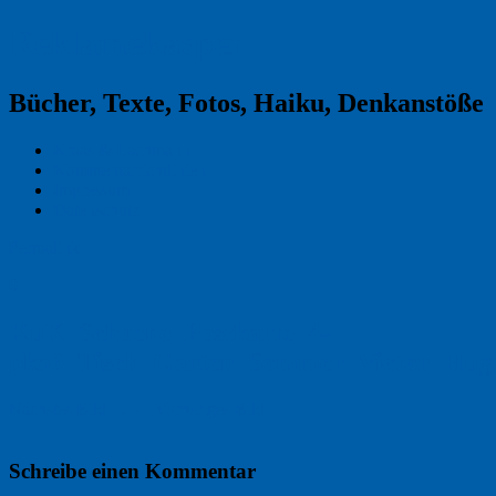
Reklamekasper
Bücher, Texte, Fotos, Haiku, Denkanstöße
Kraas & Lachmann
Kommentarrichtlinien
Impressum
Datenschutz
Permalink
0
KuK_Schoene_Postkarte_4-
pka6_Tisch_Garten_Sommer_Victor_Hug
Nächstes Bild →
← Vorheriges Bild
Schreibe einen Kommentar