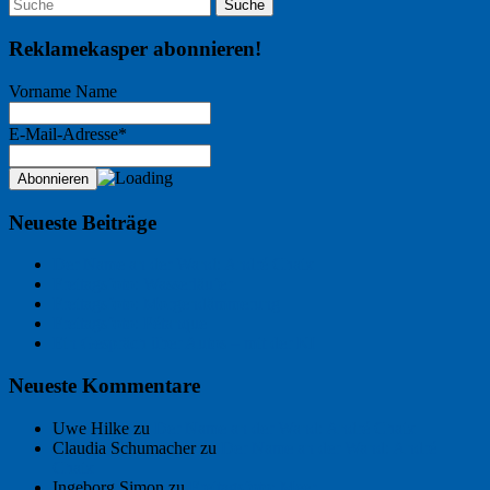
Reklamekasper abonnieren!
Vorname Name
E-Mail-Adresse*
Neueste Beiträge
Der Name an der Wand: André Chaix
Freitagsfoto: Wasserläufer
Freitagsfoto: Morgendämmerung
Freitagsfoto: Pétanque
Ein Gespräch über Autos – mit der KI
Neueste Kommentare
Uwe Hilke
zu
Der Name an der Wand: André Chaix
Claudia Schumacher
zu
Der Name an der Wand: André
Chaix
Ingeborg Simon
zu
Freitagsfoto: Meer