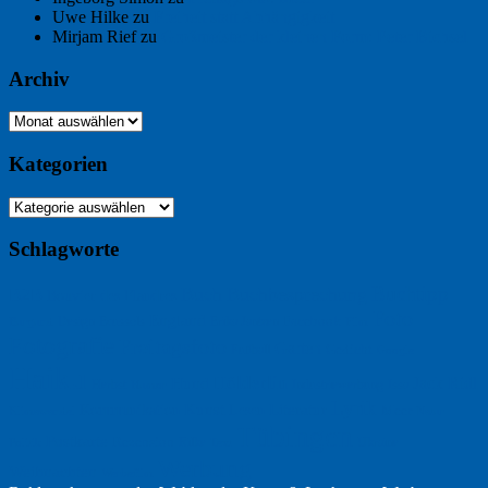
Uwe Hilke
zu
Freiheit statt Abhängigkeit
Mirjam Rief
zu
Großmeister der kleinen Form: Peter Bichsel
Archiv
Archiv
Kategorien
Kategorien
Schlagworte
Buchtipp
Buch
Buchbesprechung
B2B
Bouvier des Flandres
Foto
England
Facebook
Design
Ecussols
Erika Jantzen
Burgund
Film
Fotografie
Freitagsfoto
Garten
Gedicht
Fußball
Google
Haiku
Hölderlin
Jack Ridl
Hund
Herbst
Industriewerbung
Issa
Humor
Lyrik
Kunst
Lesen
Literatur
Kommunikation
Meer
Klimawandel
Natur
Tübingen
Postkarte
Rezension
Rilke
Ukraine
Text
Politik
Werbung
Weihnachten
Werbefilm