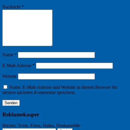
Nachricht
*
Name
*
E-Mail-Adresse
*
Website
Name, E-Mail-Adresse und Website in diesem Browser für
meinen nächsten Kommentar speichern.
Reklamekasper
Bücher, Texte, Fotos, Haiku, Denkanstöße