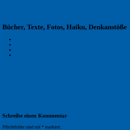
Reklamekasper
Bücher, Texte, Fotos, Haiku, Denkanstöße
Kraas & Lachmann
Kommentarrichtlinien
Impressum
Datenschutz
Permalink
0
20150630_NK_03338_Lesen_Buch_Foto_K
Nächstes Bild →
← Vorheriges Bild
Schreibe einen Kommentar
Pflichtfelder sind mit
*
markiert.