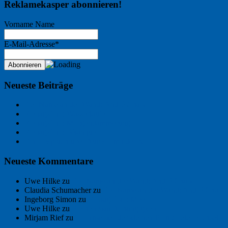
Reklamekasper abonnieren!
Vorname Name
E-Mail-Adresse*
Neueste Beiträge
Der Name an der Wand: André Chaix
Freitagsfoto: Wasserläufer
Freitagsfoto: Morgendämmerung
Freitagsfoto: Pétanque
Ein Gespräch über Autos – mit der KI
Neueste Kommentare
Uwe Hilke
zu
Der Name an der Wand: André Chaix
Claudia Schumacher
zu
Der Name an der Wand: André Chaix
Ingeborg Simon
zu
Freitagsfoto: Meer
Uwe Hilke
zu
Freiheit statt Abhängigkeit
Mirjam Rief
zu
Großmeister der kleinen Form: Peter Bichsel