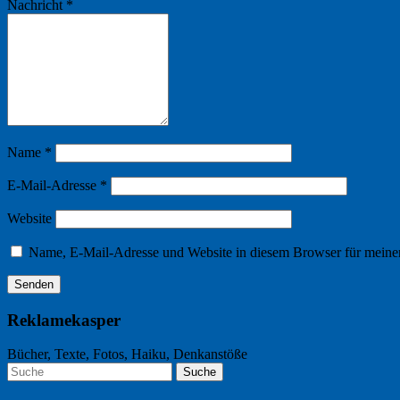
Nachricht
*
Name
*
E-Mail-Adresse
*
Website
Name, E-Mail-Adresse und Website in diesem Browser für meine
Reklamekasper
Bücher, Texte, Fotos, Haiku, Denkanstöße