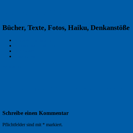
Reklamekasper
Bücher, Texte, Fotos, Haiku, Denkanstöße
Kraas & Lachmann
Kommentarrichtlinien
Impressum
Datenschutz
Permalink
0
20180708_NK_6637_Sunflower_Sonnenbl
Schreibe einen Kommentar
Pflichtfelder sind mit
*
markiert.