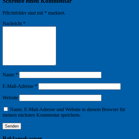
Schreibe einen Kommentar
Pflichtfelder sind mit
*
markiert.
Nachricht
*
Name
*
E-Mail-Adresse
*
Website
Name, E-Mail-Adresse und Website in diesem Browser für
meinen nächsten Kommentar speichern.
Reklamekasper