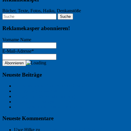
Bücher, Texte, Fotos, Haiku, Denkanstöße
Reklamekasper abonnieren!
Vorname Name
E-Mail-Adresse*
Neueste Beiträge
Der Name an der Wand: André Chaix
Freitagsfoto: Wasserläufer
Freitagsfoto: Morgendämmerung
Freitagsfoto: Pétanque
Ein Gespräch über Autos – mit der KI
Neueste Kommentare
Uwe Hilke
zu
Der Name an der Wand: André Chaix