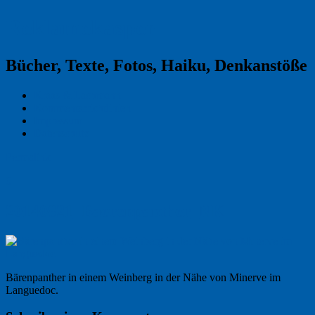
Reklamekasper
Bücher, Texte, Fotos, Haiku, Denkanstöße
Kraas & Lachmann
Kommentarrichtlinien
Impressum
Datenschutz
Permalink
0
20140821_Baerenpanther_NK
Bärenpanther in einem Weinberg in der Nähe von Minerve im
Languedoc.