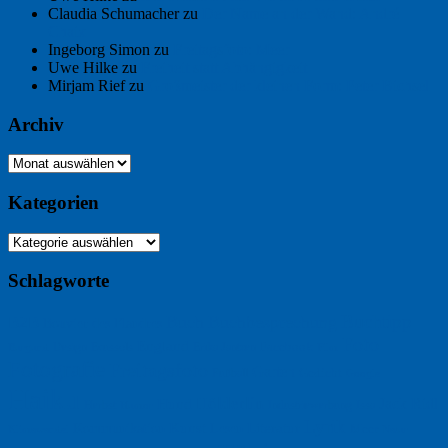
Claudia Schumacher
zu
Der Name an der Wand: André
Chaix
Ingeborg Simon
zu
Freitagsfoto: Meer
Uwe Hilke
zu
Freiheit statt Abhängigkeit
Mirjam Rief
zu
Großmeister der kleinen Form: Peter Bichsel
Archiv
Archiv
Kategorien
Kategorien
Schlagworte
Buchtipp
Buch
Buchbesprechung
B2B
Bouvier des Flandres
Foto
England
Facebook
Design
Ecussols
Erika Jantzen
Burgund
Film
Fotografie
Freitagsfoto
Garten
Gedicht
Fußball
Google
Haiku
Hölderlin
Jack Ridl
Hund
Herbst
Industriewerbung
Issa
Humor
Lyrik
Kunst
Lesen
Literatur
Kommunikation
Meer
Klimawandel
Natur