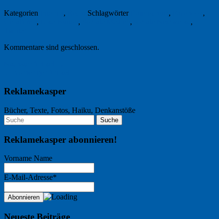
Kategorien
Internet
,
Recht
Schlagwörter
Datenschutz
,
Facebook
,
Gefällt mir
,
Like-Button
,
Soziale Medien
,
soziale Netzwerke
,
Twitter
Kommentare sind geschlossen.
Nächster Artikel →
← Vorheriger Artikel
Reklamekasper
Bücher, Texte, Fotos, Haiku, Denkanstöße
Reklamekasper abonnieren!
Vorname Name
E-Mail-Adresse*
Neueste Beiträge