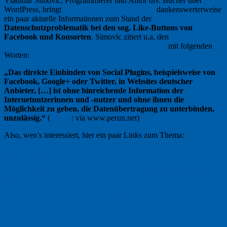
Vladimir Simovic, Programmierer und Autor div. Bücher über
WordPress, bringt
in seinem lesenswerten Blog
dankenswerterweise
ein paar aktuelle Informationen zum Stand der
Datenschutzproblematik bei den sog. Like-Buttons von
Facebook und Konsorten
. Simovic zitiert u.a. den
Düsseldorfer
Kreis zum Datenschutz in Sozialen Netzwerken
mit folgenden
Worten:
„Das direkte Einbinden von Social Plugins, beispielsweise von
Facebook, Google+ oder Twitter, in Websites deutscher
Anbieter, […] ist ohne hinreichende Information der
Internetnutzerinnen und -nutzer und ohne ihnen die
Möglichkeit zu geben, die Datenübertragung zu unterbinden,
unzulässig.“
(
Quelle
: via www.perun.net)
Also, wen’s interessiert, hier ein paar Links zum Thema:
http://www.perun.net/2011/12/10/buttons-von-facebook-co-sind-
datenschutzwidrig/
http://www.perun.net/2011/12/15/facebook-twitter-google-statische-
buttons-im-eigenbau/
http://www.dr-bahr.com/news/duesseldorfer-kreis-like-button-von-
facebook-co-datenschutzwidrig.html
21. Dezember 2011