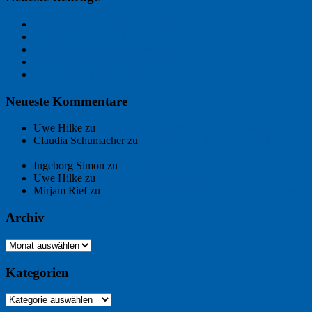
Der Name an der Wand: André Chaix
Freitagsfoto: Wasserläufer
Freitagsfoto: Morgendämmerung
Freitagsfoto: Pétanque
Ein Gespräch über Autos – mit der KI
Neueste Kommentare
Uwe Hilke
zu
Der Name an der Wand: André Chaix
Claudia Schumacher
zu
Der Name an der Wand: André
Chaix
Ingeborg Simon
zu
Freitagsfoto: Meer
Uwe Hilke
zu
Freiheit statt Abhängigkeit
Mirjam Rief
zu
Großmeister der kleinen Form: Peter Bichsel
Archiv
Archiv
Kategorien
Kategorien