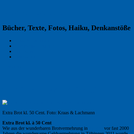
Reklamekasper
Bücher, Texte, Fotos, Haiku, Denkanstöße
Kraas & Lachmann
Kommentarrichtlinien
Impressum
Datenschutz
Permalink
3
The Times They Are A-Changin‘
Extra Brot kl. 50 Cent. Foto: Kraas & Lachmann
Extra Brot kl. à 50 Cent
Wie aus der wunderbaren Brotvermehrung in
Tabgha
vor fast 2000
Jahren die wundersame Geldvermehrung in Tübingen 2011 wurde.