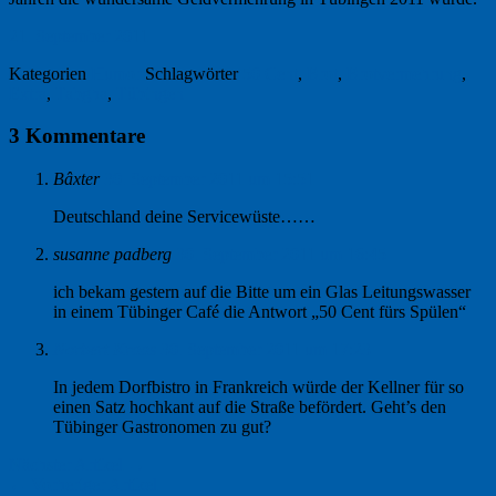
21. September 2011
Kategorien
Humor
Schlagwörter
50 Cent
,
Brot
,
Brotvermehrung
,
Extra
,
Tabgha
,
Tübingen
3 Kommentare
Bâxter
30. September 2011 um 15:51
Deutschland deine Servicewüste……
susanne padberg
30. September 2011 um 16:45
ich bekam gestern auf die Bitte um ein Glas Leitungswasser
in einem Tübinger Café die Antwort „50 Cent fürs Spülen“
Norbert Kraas
30. September 2011 um 17:23
In jedem Dorfbistro in Frankreich würde der Kellner für so
einen Satz hochkant auf die Straße befördert. Geht’s den
Tübinger Gastronomen zu gut?
Nächster Artikel →
← Vorheriger Artikel