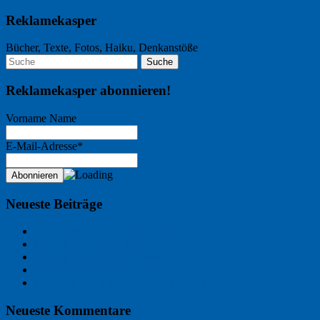
Reklamekasper
Bücher, Texte, Fotos, Haiku, Denkanstöße
Reklamekasper abonnieren!
Vorname Name
E-Mail-Adresse*
Neueste Beiträge
Der Name an der Wand: André Chaix
Freitagsfoto: Wasserläufer
Freitagsfoto: Morgendämmerung
Freitagsfoto: Pétanque
Ein Gespräch über Autos – mit der KI
Neueste Kommentare