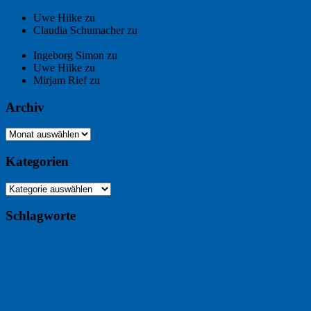
Uwe Hilke
zu
Der Name an der Wand: André Chaix
Claudia Schumacher
zu
Der Name an der Wand: André
Chaix
Ingeborg Simon
zu
Freitagsfoto: Meer
Uwe Hilke
zu
Freiheit statt Abhängigkeit
Mirjam Rief
zu
Großmeister der kleinen Form: Peter Bichsel
Archiv
Archiv
Kategorien
Kategorien
Schlagworte
Buchtipp
Buch
Buchbesprechung
B2B
Bouvier des Flandres
Foto
England
Facebook
Design
Ecussols
Erika Jantzen
Burgund
Film
Fotografie
Freitagsfoto
Garten
Gedicht
Fußball
Google
Haiku
Hölderlin
Jack Ridl
Hund
Herbst
Industriewerbung
Issa
Humor