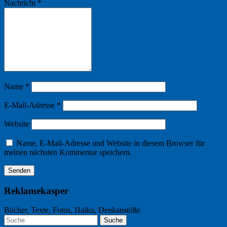
Nachricht
*
Name
*
E-Mail-Adresse
*
Website
Name, E-Mail-Adresse und Website in diesem Browser für
meinen nächsten Kommentar speichern.
Reklamekasper
Bücher, Texte, Fotos, Haiku, Denkanstöße