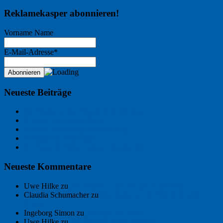
Reklamekasper abonnieren!
Vorname Name
E-Mail-Adresse*
Neueste Beiträge
Der Name an der Wand: André Chaix
Freitagsfoto: Wasserläufer
Freitagsfoto: Morgendämmerung
Freitagsfoto: Pétanque
Ein Gespräch über Autos – mit der KI
Neueste Kommentare
Uwe Hilke
zu
Der Name an der Wand: André Chaix
Claudia Schumacher
zu
Der Name an der Wand: André
Chaix
Ingeborg Simon
zu
Freitagsfoto: Meer
Uwe Hilke
zu
Freiheit statt Abhängigkeit