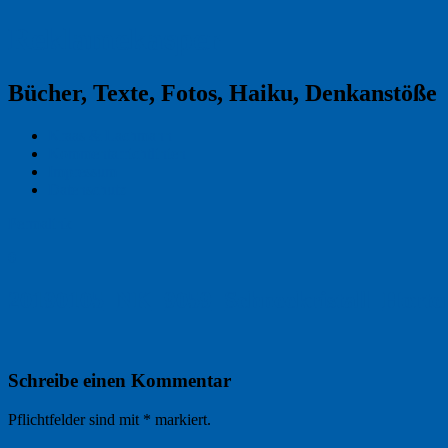
Reklamekasper
Bücher, Texte, Fotos, Haiku, Denkanstöße
Kraas & Lachmann
Kommentarrichtlinien
Impressum
Datenschutz
Permalink
0
20190105_NK_9059_Schneekristall_Horte
Schreibe einen Kommentar
Pflichtfelder sind mit
*
markiert.