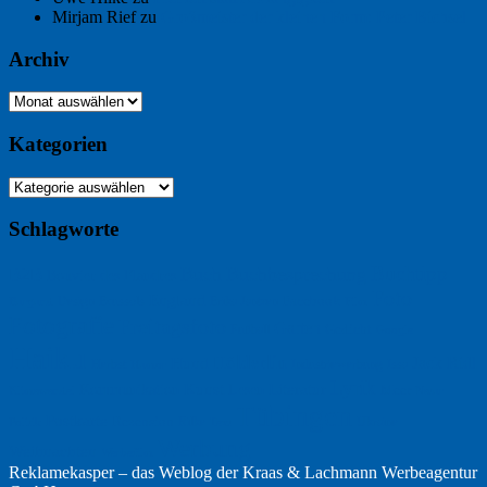
Mirjam Rief
zu
Großmeister der kleinen Form: Peter Bichsel
Archiv
Archiv
Kategorien
Kategorien
Schlagworte
Buchtipp
Buch
Buchbesprechung
B2B
Bouvier des Flandres
Foto
England
Facebook
Design
Ecussols
Erika Jantzen
Burgund
Film
Fotografie
Freitagsfoto
Garten
Gedicht
Fußball
Google
Haiku
Hölderlin
Jack Ridl
Hund
Herbst
Industriewerbung
Issa
Humor
Lyrik
Kunst
Lesen
Literatur
Kommunikation
Meer
Klimawandel
Natur
Tübingen
Postkarte
Rezension
Rilke
Ukraine
Text
Politik
Werbung
Weihnachten
Werbefilm
Reklamekasper – das Weblog der
Kraas & Lachmann Werbeagentur