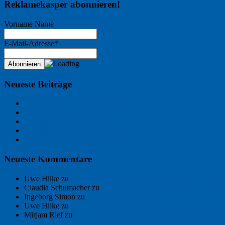
Reklamekasper abonnieren!
Vorname Name
E-Mail-Adresse*
Neueste Beiträge
Der Name an der Wand: André Chaix
Freitagsfoto: Wasserläufer
Freitagsfoto: Morgendämmerung
Freitagsfoto: Pétanque
Ein Gespräch über Autos – mit der KI
Neueste Kommentare
Uwe Hilke
zu
Der Name an der Wand: André Chaix
Claudia Schumacher
zu
Der Name an der Wand: André Chaix
Ingeborg Simon
zu
Freitagsfoto: Meer
Uwe Hilke
zu
Freiheit statt Abhängigkeit
Mirjam Rief
zu
Großmeister der kleinen Form: Peter Bichsel