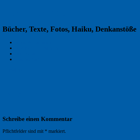
Reklamekasper
Bücher, Texte, Fotos, Haiku, Denkanstöße
Kraas & Lachmann
Kommentarrichtlinien
Impressum
Datenschutz
Permalink
0
Langsam, aber unbeirrt.
Schreibe einen Kommentar
Pflichtfelder sind mit
*
markiert.