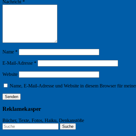
Nachricht
*
Name
*
E-Mail-Adresse
*
Website
Name, E-Mail-Adresse und Website in diesem Browser für meine
Reklamekasper
Bücher, Texte, Fotos, Haiku, Denkanstöße