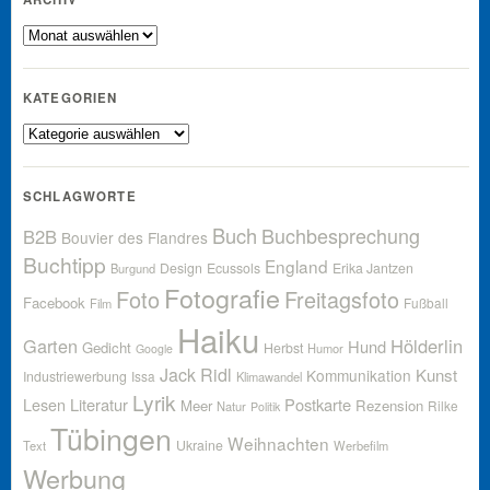
Archiv
KATEGORIEN
Kategorien
SCHLAGWORTE
Buch
Buchbesprechung
B2B
Bouvier des Flandres
Buchtipp
England
Design
Ecussols
Erika Jantzen
Burgund
Fotografie
Foto
Freitagsfoto
Facebook
Fußball
Film
Haiku
Garten
Hölderlin
Hund
Gedicht
Herbst
Humor
Google
Jack Ridl
Kunst
Kommunikation
Industriewerbung
Issa
Klimawandel
Lyrik
Lesen
Literatur
Postkarte
Meer
Rezension
Rilke
Natur
Politik
Tübingen
Weihnachten
Ukraine
Text
Werbefilm
Werbung