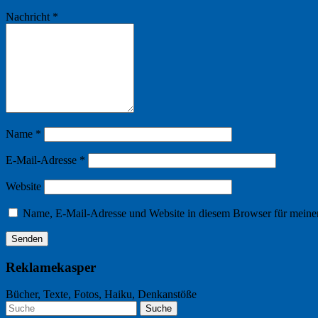
Nachricht
*
Name
*
E-Mail-Adresse
*
Website
Name, E-Mail-Adresse und Website in diesem Browser für meine
Reklamekasper
Bücher, Texte, Fotos, Haiku, Denkanstöße