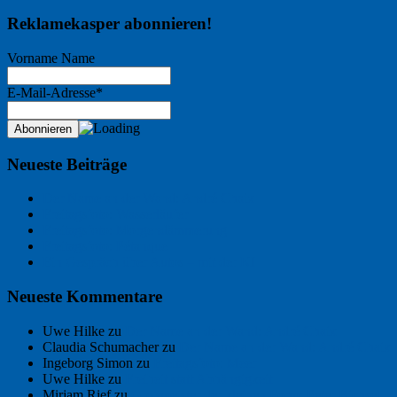
Reklamekasper abonnieren!
Vorname Name
E-Mail-Adresse*
Neueste Beiträge
Der Name an der Wand: André Chaix
Freitagsfoto: Wasserläufer
Freitagsfoto: Morgendämmerung
Freitagsfoto: Pétanque
Ein Gespräch über Autos – mit der KI
Neueste Kommentare
Uwe Hilke
zu
Der Name an der Wand: André Chaix
Claudia Schumacher
zu
Der Name an der Wand: André Chaix
Ingeborg Simon
zu
Freitagsfoto: Meer
Uwe Hilke
zu
Freiheit statt Abhängigkeit
Mirjam Rief
zu
Großmeister der kleinen Form: Peter Bichsel