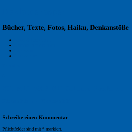
Reklamekasper
Bücher, Texte, Fotos, Haiku, Denkanstöße
Kraas & Lachmann
Kommentarrichtlinien
Impressum
Datenschutz
Permalink
0
20110716_7358_NK_Schoene_Postkarte_1
Nächstes Bild →
← Vorheriges Bild
Schreibe einen Kommentar
Pflichtfelder sind mit
*
markiert.