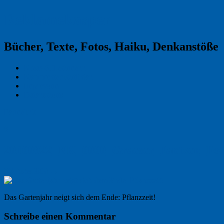
Reklamekasper
Bücher, Texte, Fotos, Haiku, Denkanstöße
Kraas & Lachmann
Kommentarrichtlinien
Impressum
Datenschutz
Permalink
0
20180922_NK_8080_Graeser_Jantzen_Fot
Nächstes Bild →
Das Gartenjahr neigt sich dem Ende: Pflanzzeit!
Schreibe einen Kommentar