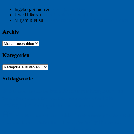
Chaix
Ingeborg Simon
zu
Freitagsfoto: Meer
Uwe Hilke
zu
Freiheit statt Abhängigkeit
Mirjam Rief
zu
Großmeister der kleinen Form: Peter Bichsel
Archiv
Archiv
Kategorien
Kategorien
Schlagworte
Buchtipp
Buch
Buchbesprechung
B2B
Bouvier des Flandres
Foto
England
Facebook
Design
Ecussols
Erika Jantzen
Burgund
Film
Fotografie
Freitagsfoto
Garten
Gedicht
Fußball
Google
Haiku
Hölderlin
Jack Ridl
Hund
Herbst
Industriewerbung
Issa
Humor
Lyrik
Kunst
Lesen
Literatur
Kommunikation
Meer
Klimawandel
Natur
Tübingen
Postkarte
Rezension
Rilke
Ukraine
Text
Politik