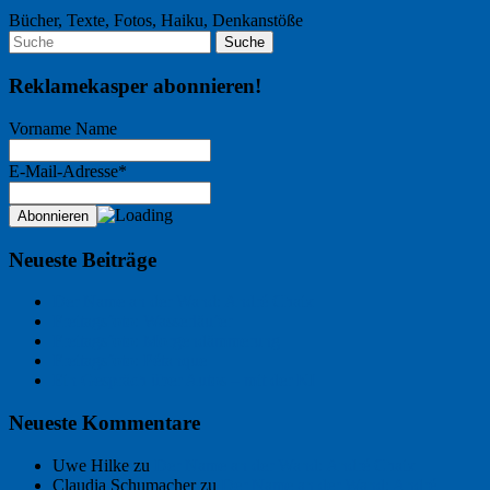
Bücher, Texte, Fotos, Haiku, Denkanstöße
Reklamekasper abonnieren!
Vorname Name
E-Mail-Adresse*
Neueste Beiträge
Der Name an der Wand: André Chaix
Freitagsfoto: Wasserläufer
Freitagsfoto: Morgendämmerung
Freitagsfoto: Pétanque
Ein Gespräch über Autos – mit der KI
Neueste Kommentare
Uwe Hilke
zu
Der Name an der Wand: André Chaix
Claudia Schumacher
zu
Der Name an der Wand: André