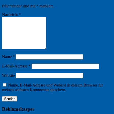
Pflichtfelder sind mit
*
markiert.
Nachricht
*
Name
*
E-Mail-Adresse
*
Website
Name, E-Mail-Adresse und Website in diesem Browser für
meinen nächsten Kommentar speichern.
Reklamekasper