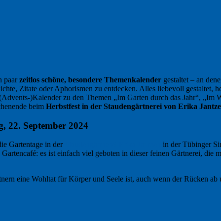
in paar
zeitlos schöne, besondere Themenkalender
gestaltet – an den
hte, Zitate oder Aphorismen zu entdecken. Alles liebevoll gestaltet, 
en (Advents-)Kalender zu den Themen „Im Garten durch das Jahr“, „Im
chenende beim
Herbstfest in der Staudengärtnerei von Erika Jantz
ag, 22. September 2024
die Gartentage in der
Staudengärtnerei Erika Jantzen
in der Tübinger Sin
, Gartencafé: es ist einfach viel geboten in dieser feinen Gärtnerei, di
tnern eine Wohltat für Körper und Seele ist, auch wenn der Rücken ab 