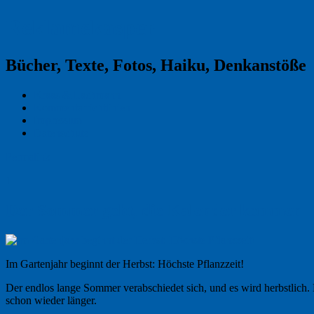
Reklamekasper
Bücher, Texte, Fotos, Haiku, Denkanstöße
Kraas & Lachmann
Kommentarrichtlinien
Impressum
Datenschutz
Permalink
1
Der Sommer geht, die Kalender kommen
Im Gartenjahr beginnt der Herbst: Höchste Pflanzzeit!
Der endlos lange Sommer verabschiedet sich, und es wird herbstlich.
schon wieder länger.