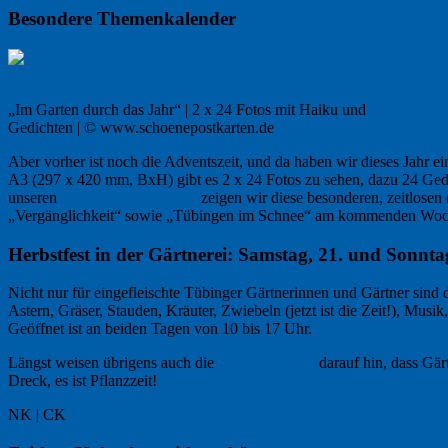
Besondere Themenkalender
„Im Garten durch das Jahr“ | 2 x 24 Fotos mit Haiku und
Gedichten | © www.schoenepostkarten.de
Aber vorher ist noch die Adventszeit, und da haben wir dieses Jahr e
A3 (297 x 420 mm, BxH) gibt es 2 x 24 Fotos zu sehen, dazu 24 Gedic
unseren
Schönen Postkarten
zeigen wir diese besonderen, zeitlos
„Vergänglichkeit“ sowie „Tübingen im Schnee“ am kommenden Wo
Herbstfest in der Gärtnerei: Samstag, 21. und Sonnt
Nicht nur für eingefleischte Tübinger Gärtnerinnen und Gärtner sind 
Astern, Gräser, Stauden, Kräuter, Zwiebeln (jetzt ist die Zeit!), Musik
Geöffnet ist an beiden Tagen von 10 bis 17 Uhr.
Längst weisen übrigens auch die
Krankenkassen
darauf hin, dass Gär
Dreck, es ist Pflanzzeit!
NK | CK