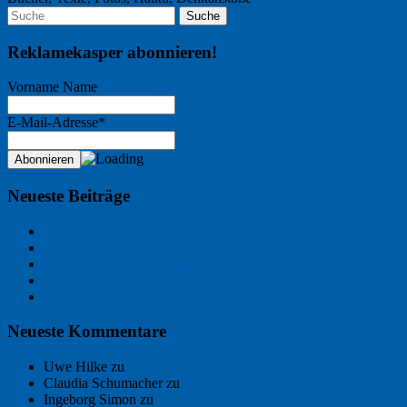
Reklamekasper abonnieren!
Vorname Name
E-Mail-Adresse*
Neueste Beiträge
Der Name an der Wand: André Chaix
Freitagsfoto: Wasserläufer
Freitagsfoto: Morgendämmerung
Freitagsfoto: Pétanque
Ein Gespräch über Autos – mit der KI
Neueste Kommentare
Uwe Hilke
zu
Der Name an der Wand: André Chaix
Claudia Schumacher
zu
Der Name an der Wand: André Chaix
Ingeborg Simon
zu
Freitagsfoto: Meer