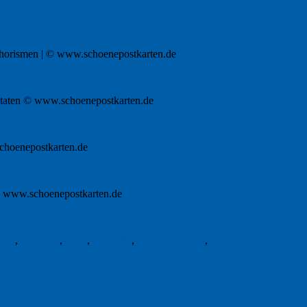
Aphorismen | © www.schoenepostkarten.de
itaten © www.schoenepostkarten.de
schoenepostkarten.de
 © www.schoenepostkarten.de
rbst
,
Kalender
,
Meer
,
Trouville
,
Vergänglichkeit
,
Wald