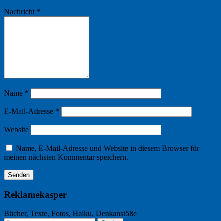
Nachricht
*
Name
*
E-Mail-Adresse
*
Website
Name, E-Mail-Adresse und Website in diesem Browser für
meinen nächsten Kommentar speichern.
Reklamekasper
Bücher, Texte, Fotos, Haiku, Denkanstöße