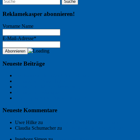
Reklamekasper abonnieren!
Vorname Name
E-Mail-Adresse*
Neueste Beiträge
Der Name an der Wand: André Chaix
Freitagsfoto: Wasserläufer
Freitagsfoto: Morgendämmerung
Freitagsfoto: Pétanque
Ein Gespräch über Autos – mit der KI
Neueste Kommentare
Uwe Hilke
zu
Der Name an der Wand: André Chaix
Claudia Schumacher
zu
Der Name an der Wand: André
Chaix
Ingeborg Simon
zu
Freitagsfoto: Meer