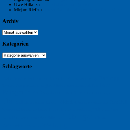
Uwe Hilke
zu
Freiheit statt Abhängigkeit
Mirjam Rief
zu
Großmeister der kleinen Form: Peter Bichsel
Archiv
Archiv
Kategorien
Kategorien
Schlagworte
Buchtipp
Buch
Buchbesprechung
B2B
Bouvier des Flandres
Foto
England
Facebook
Design
Ecussols
Erika Jantzen
Burgund
Film
Fotografie
Freitagsfoto
Garten
Gedicht
Fußball
Google
Haiku
Hölderlin
Jack Ridl
Hund
Herbst
Industriewerbung
Issa
Humor
Lyrik
Kunst
Lesen
Literatur
Kommunikation
Meer
Klimawandel
Natur
Tübingen
Postkarte
Rezension
Rilke
Ukraine
Text
Politik
Werbung
Weihnachten
Werbefilm