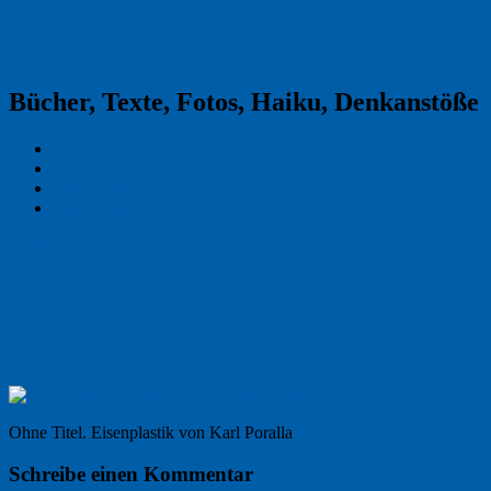
Reklamekasper
Bücher, Texte, Fotos, Haiku, Denkanstöße
Kraas & Lachmann
Kommentarrichtlinien
Impressum
Datenschutz
Permalink
0
20180509_NK_5629_Plastik_Karl_Poralla
← Vorheriges Bild
Ohne Titel. Eisenplastik von Karl Poralla
Schreibe einen Kommentar