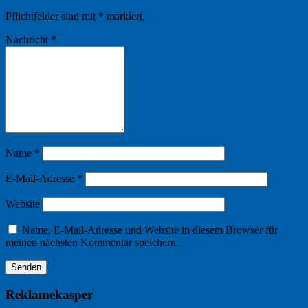
Pflichtfelder sind mit
*
markiert.
Nachricht
*
Name
*
E-Mail-Adresse
*
Website
Name, E-Mail-Adresse und Website in diesem Browser für
meinen nächsten Kommentar speichern.
Reklamekasper