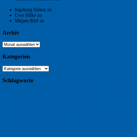
Chaix
Ingeborg Simon
zu
Freitagsfoto: Meer
Uwe Hilke
zu
Freiheit statt Abhängigkeit
Mirjam Rief
zu
Großmeister der kleinen Form: Peter Bichsel
Archiv
Archiv
Kategorien
Kategorien
Schlagworte
Buchtipp
Buch
Buchbesprechung
B2B
Bouvier des Flandres
Foto
England
Facebook
Design
Ecussols
Erika Jantzen
Burgund
Film
Fotografie
Freitagsfoto
Garten
Gedicht
Fußball
Google
Haiku
Hölderlin
Jack Ridl
Hund
Herbst
Industriewerbung
Issa
Humor
Lyrik
Kunst
Lesen
Literatur
Kommunikation
Meer
Klimawandel
Natur
Tübingen
Postkarte
Rezension
Rilke
Ukraine
Text
Politik