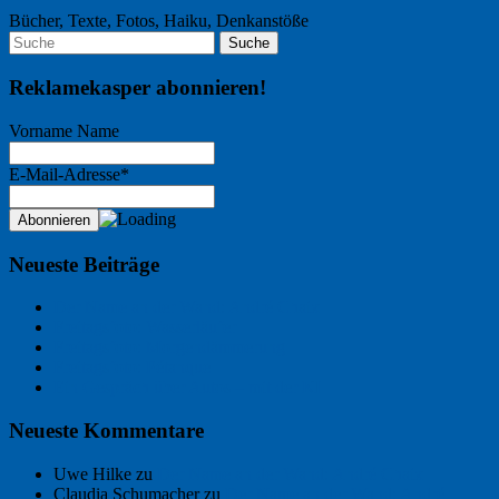
Bücher, Texte, Fotos, Haiku, Denkanstöße
Reklamekasper abonnieren!
Vorname Name
E-Mail-Adresse*
Neueste Beiträge
Der Name an der Wand: André Chaix
Freitagsfoto: Wasserläufer
Freitagsfoto: Morgendämmerung
Freitagsfoto: Pétanque
Ein Gespräch über Autos – mit der KI
Neueste Kommentare
Uwe Hilke
zu
Der Name an der Wand: André Chaix
Claudia Schumacher
zu
Der Name an der Wand: André