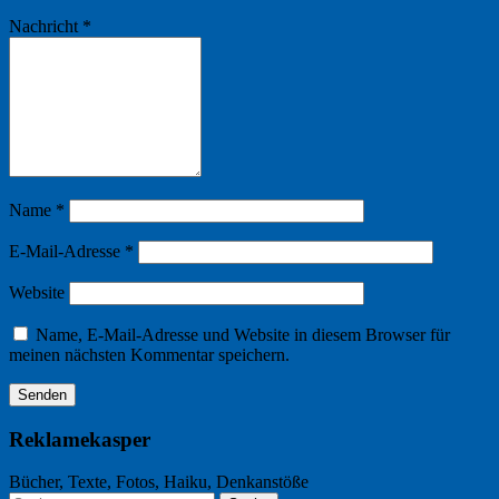
Nachricht
*
Name
*
E-Mail-Adresse
*
Website
Name, E-Mail-Adresse und Website in diesem Browser für
meinen nächsten Kommentar speichern.
Reklamekasper
Bücher, Texte, Fotos, Haiku, Denkanstöße