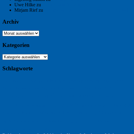
Uwe Hilke
zu
Freiheit statt Abhängigkeit
Mirjam Rief
zu
Großmeister der kleinen Form: Peter Bichsel
Archiv
Archiv
Kategorien
Kategorien
Schlagworte
Buchtipp
Buch
Buchbesprechung
B2B
Bouvier des Flandres
Foto
England
Facebook
Design
Ecussols
Erika Jantzen
Burgund
Film
Fotografie
Freitagsfoto
Garten
Gedicht
Fußball
Google
Haiku
Hölderlin
Jack Ridl
Hund
Herbst
Industriewerbung
Issa
Humor
Lyrik
Kunst
Lesen
Literatur
Kommunikation
Meer
Klimawandel
Natur
Tübingen
Postkarte
Rezension
Rilke
Ukraine
Text
Politik
Werbung
Weihnachten
Werbefilm