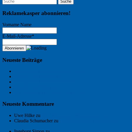
Reklamekasper abonnieren!
Vorname Name
E-Mail-Adresse*
Neueste Beiträge
Der Name an der Wand: André Chaix
Freitagsfoto: Wasserläufer
Freitagsfoto: Morgendämmerung
Freitagsfoto: Pétanque
Ein Gespräch über Autos – mit der KI
Neueste Kommentare
Uwe Hilke
zu
Der Name an der Wand: André Chaix
Claudia Schumacher
zu
Der Name an der Wand: André
Chaix
Ingeborg Simon
zu
Freitagsfoto: Meer