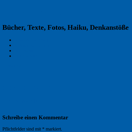
Reklamekasper
Bücher, Texte, Fotos, Haiku, Denkanstöße
Kraas & Lachmann
Kommentarrichtlinien
Impressum
Datenschutz
Permalink
0
20241120_NK_2058_Der_Grund_Buch_Fo
← Vorheriges Bild
Schreibe einen Kommentar
Pflichtfelder sind mit
*
markiert.