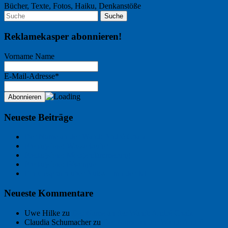
Bücher, Texte, Fotos, Haiku, Denkanstöße
Reklamekasper abonnieren!
Vorname Name
E-Mail-Adresse*
Neueste Beiträge
Der Name an der Wand: André Chaix
Freitagsfoto: Wasserläufer
Freitagsfoto: Morgendämmerung
Freitagsfoto: Pétanque
Ein Gespräch über Autos – mit der KI
Neueste Kommentare
Uwe Hilke
zu
Der Name an der Wand: André Chaix
Claudia Schumacher
zu
Der Name an der Wand: André