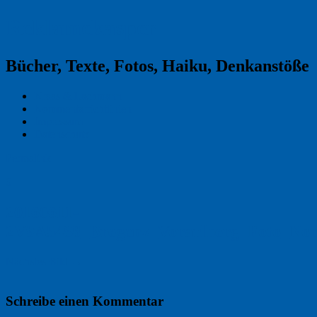
Reklamekasper
Bücher, Texte, Fotos, Haiku, Denkanstöße
Kraas & Lachmann
Kommentarrichtlinien
Impressum
Datenschutz
Permalink
0
20160611-
2V9A5488_Bregenz_Vorarlberg_Foto_Nor
Nächstes Bild →
Schreibe einen Kommentar