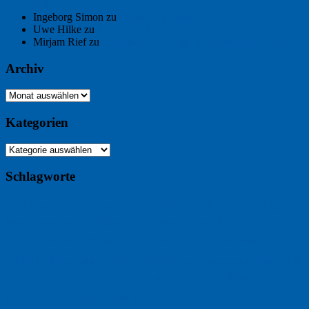
Chaix
Ingeborg Simon
zu
Freitagsfoto: Meer
Uwe Hilke
zu
Freiheit statt Abhängigkeit
Mirjam Rief
zu
Großmeister der kleinen Form: Peter Bichsel
Archiv
Archiv
Kategorien
Kategorien
Schlagworte
Buchtipp
Buch
Buchbesprechung
B2B
Bouvier des Flandres
Foto
England
Facebook
Design
Ecussols
Erika Jantzen
Burgund
Film
Fotografie
Freitagsfoto
Garten
Gedicht
Fußball
Google
Haiku
Hölderlin
Jack Ridl
Hund
Herbst
Industriewerbung
Issa
Humor
Lyrik
Kunst
Lesen
Literatur
Kommunikation
Meer
Klimawandel
Natur
Tübingen
Postkarte
Rezension
Rilke
Ukraine
Text
Politik