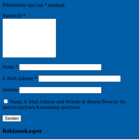
Pflichtfelder sind mit
*
markiert.
Nachricht
*
Name
*
E-Mail-Adresse
*
Website
Name, E-Mail-Adresse und Website in diesem Browser für
meinen nächsten Kommentar speichern.
Reklamekasper