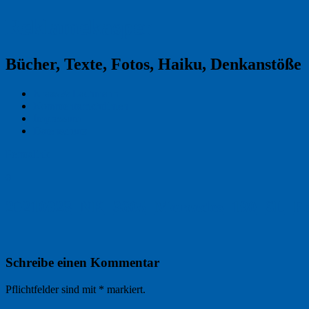
Reklamekasper
Bücher, Texte, Fotos, Haiku, Denkanstöße
Kraas & Lachmann
Kommentarrichtlinien
Impressum
Datenschutz
Permalink
0
20210923_NK_3605_Mercedes_190_SL_Fo
Schreibe einen Kommentar
Pflichtfelder sind mit
*
markiert.