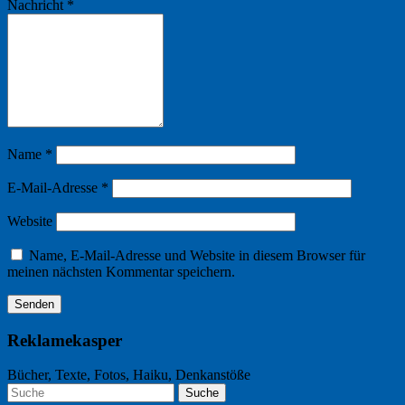
Nachricht
*
Name
*
E-Mail-Adresse
*
Website
Name, E-Mail-Adresse und Website in diesem Browser für
meinen nächsten Kommentar speichern.
Reklamekasper
Bücher, Texte, Fotos, Haiku, Denkanstöße