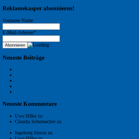
Reklamekasper abonnieren!
Vorname Name
E-Mail-Adresse*
Neueste Beiträge
Der Name an der Wand: André Chaix
Freitagsfoto: Wasserläufer
Freitagsfoto: Morgendämmerung
Freitagsfoto: Pétanque
Ein Gespräch über Autos – mit der KI
Neueste Kommentare
Uwe Hilke
zu
Der Name an der Wand: André Chaix
Claudia Schumacher
zu
Der Name an der Wand: André
Chaix
Ingeborg Simon
zu
Freitagsfoto: Meer
Uwe Hilke
zu
Freiheit statt Abhängigkeit