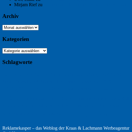
Mirjam Rief
zu
Großmeister der kleinen Form: Peter Bichsel
Archiv
Archiv
Kategorien
Kategorien
Schlagworte
Buchtipp
Buch
Buchbesprechung
B2B
Bouvier des Flandres
Foto
England
Facebook
Design
Ecussols
Erika Jantzen
Burgund
Film
Fotografie
Freitagsfoto
Garten
Gedicht
Fußball
Google
Haiku
Hölderlin
Jack Ridl
Hund
Herbst
Industriewerbung
Issa
Humor
Lyrik
Kunst
Lesen
Literatur
Kommunikation
Meer
Klimawandel
Natur
Tübingen
Postkarte
Rezension
Rilke
Ukraine
Text
Politik
Werbung
Weihnachten
Werbefilm
Reklamekasper – das Weblog der
Kraas & Lachmann Werbeagentur