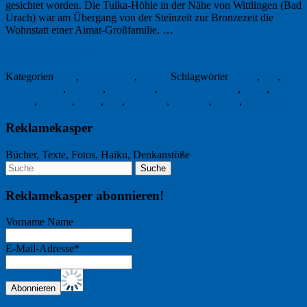
gesichtet worden. Die Tulka-Höhle in der Nähe von Wittlingen (Bad
Urach) war am Übergang von der Steinzeit zur Bronzezeit die
Wohnstatt einer Aimat-Großfamilie. …
Weiterlesen
→
2. Dezember 2012
Kategorien
Foto
,
Gesellschaft
,
Kultur
Schlagwörter
Aimat
,
Bär
,
Bärenpanther
,
Bouvier
,
Bronzezeit
,
Hohen-Wittlingen
,
Kalat
,
Kelten
,
Panther
,
Repo
,
Rul
,
Rulaman
,
Steinzeit
,
Tulka
,
Wittlingen
Reklamekasper
Bücher, Texte, Fotos, Haiku, Denkanstöße
Reklamekasper abonnieren!
Vorname Name
E-Mail-Adresse*