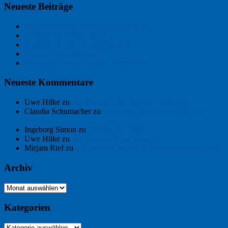
Neueste Beiträge
Der Name an der Wand: André Chaix
Freitagsfoto: Wasserläufer
Freitagsfoto: Morgendämmerung
Freitagsfoto: Pétanque
Ein Gespräch über Autos – mit der KI
Neueste Kommentare
Uwe Hilke
zu
Der Name an der Wand: André Chaix
Claudia Schumacher
zu
Der Name an der Wand: André
Chaix
Ingeborg Simon
zu
Freitagsfoto: Meer
Uwe Hilke
zu
Freiheit statt Abhängigkeit
Mirjam Rief
zu
Großmeister der kleinen Form: Peter Bichsel
Archiv
Archiv
Kategorien
Kategorien