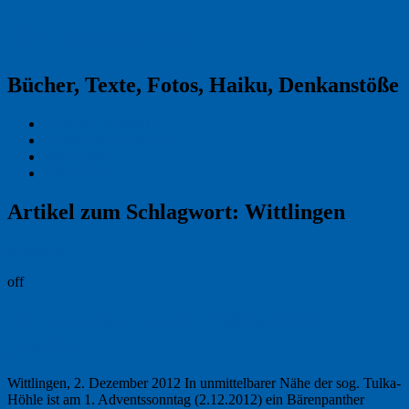
Reklamekasper
Bücher, Texte, Fotos, Haiku, Denkanstöße
Kraas & Lachmann
Kommentarrichtlinien
Impressum
Datenschutz
Artikel zum Schlagwort:
Wittlingen
Permalink
off
Bärenpanther an der Tulka-Höhle
gesichtet
Wittlingen, 2. Dezember 2012 In unmittelbarer Nähe der sog. Tulka-
Höhle ist am 1. Adventssonntag (2.12.2012) ein Bärenpanther