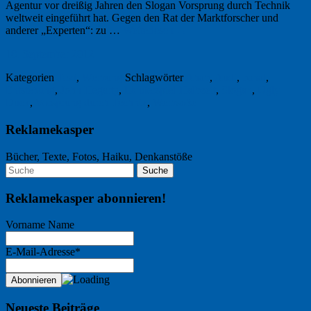
Agentur vor dreißig Jahren den Slogan Vorsprung durch Technik
weltweit eingeführt hat. Gegen den Rat der Marktforscher und
anderer „Experten“: zu …
Weiterlesen
→
18. September 2012
Kategorien
Text
,
Werbung
Schlagwörter
Ahab
,
Audi
,
banal
,
Entstehung
,
John Hegarty
,
Länderspiel-Halbzeit
,
Slogan
,
Ugly
Duck
,
Vorsprung durch Technik
,
Werbsoße
Reklamekasper
Bücher, Texte, Fotos, Haiku, Denkanstöße
Reklamekasper abonnieren!
Vorname Name
E-Mail-Adresse*
Neueste Beiträge