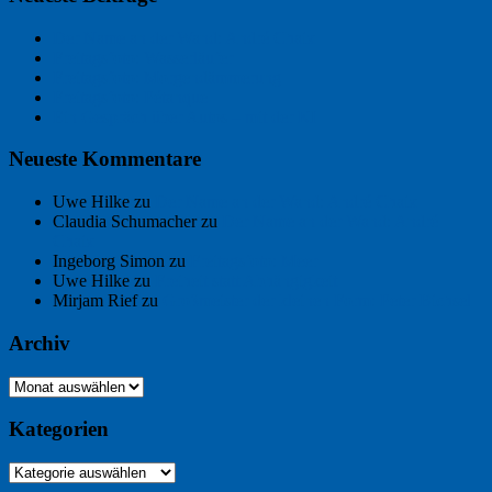
Der Name an der Wand: André Chaix
Freitagsfoto: Wasserläufer
Freitagsfoto: Morgendämmerung
Freitagsfoto: Pétanque
Ein Gespräch über Autos – mit der KI
Neueste Kommentare
Uwe Hilke
zu
Der Name an der Wand: André Chaix
Claudia Schumacher
zu
Der Name an der Wand: André
Chaix
Ingeborg Simon
zu
Freitagsfoto: Meer
Uwe Hilke
zu
Freiheit statt Abhängigkeit
Mirjam Rief
zu
Großmeister der kleinen Form: Peter Bichsel
Archiv
Archiv
Kategorien
Kategorien