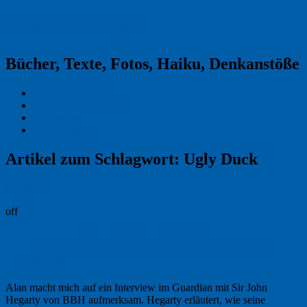
Reklamekasper
Bücher, Texte, Fotos, Haiku, Denkanstöße
Kraas & Lachmann
Kommentarrichtlinien
Impressum
Datenschutz
Artikel zum Schlagwort:
Ugly Duck
Permalink
off
Vorsprung durch Technik. Sorry, too
German.
Alan macht mich auf ein Interview im Guardian mit Sir John
Hegarty von BBH aufmerksam. Hegarty erläutert, wie seine