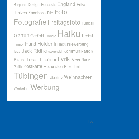
England
Design
Ecussols
Erika
Burgund
Foto
Facebook
Jantzen
Film
Fotografie
Freitagsfoto
Fußball
Haiku
Garten
Gedicht
Herbst
Google
Hölderlin
Hund
Industriewerbung
Humor
Jack Ridl
Kommunikation
Issa
Klimawandel
Lyrik
Kunst
Lesen
Literatur
Meer
Natur
Postkarte
Rezension
Rilke
Text
Politik
Tübingen
Weihnachten
Ukraine
Werbung
Werbefilm
Top