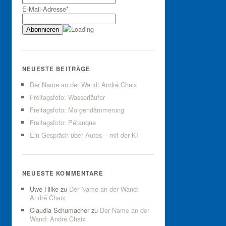
E-Mail-Adresse*
NEUESTE BEITRÄGE
Der Name an der Wand: André Chaix
Freitagsfoto: Wasserläufer
Freitagsfoto: Morgendämmerung
Freitagsfoto: Pétanque
Ein Gespräch über Autos – mit der KI
NEUESTE KOMMENTARE
Uwe Hilke
zu
Der Name an der Wand:
André Chaix
Claudia Schumacher
zu
Der Name an der
Wand: André Chaix