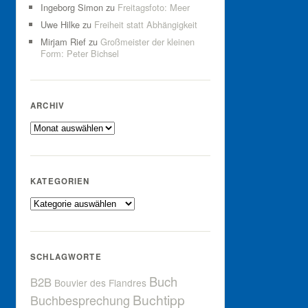
Ingeborg Simon
zu
Freitagsfoto: Meer
Uwe Hilke
zu
Freiheit statt Abhängigkeit
Mirjam Rief
zu
Großmeister der kleinen
Form: Peter Bichsel
ARCHIV
Archiv
KATEGORIEN
Kategorien
SCHLAGWORTE
Buch
B2B
Bouvier des Flandres
Buchtipp
Buchbesprechung