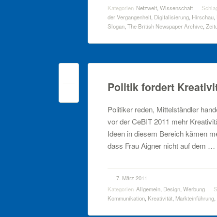
Kategorien
Netzwelt
,
Wissenschaft
Schla
der Vergangenheit
,
Digitalisierung
,
Hirschau
,
Slogan
,
The British Newspaper Archive
,
Zeit
Politik fordert Kreativi
2
Politiker reden, Mittelständler ha
vor der CeBIT 2011 mehr Kreativit
Ideen in diesem Bereich kämen me
dass Frau Aigner nicht auf dem …
7. März 2011
Kategorien
Allgemein
,
Design
,
Werbung
S
Kommunikation
,
Kreativität
,
Markteinführung
,