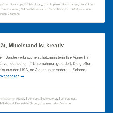
gwörter
Book copy
,
British Library
,
Buchkopierer
,
Buchscanner
,
Die Zukunft
Kommunikation
,
Nationalbibliothek der Niederlande
,
OS 14000
,
Scannen
,
ungen
,
Zeutschel
tät, Mittelstand ist kreativ
ndeln Bundesverbraucherschutzministerin Ilse Aigner hat
ät von deutschen IT-Unternehmen gefordert. Die großen
ist aus den USA, so Aigner unter anderem. Schade,
Weiterlesen
→
chlagwörter
Aigner
,
Book copy
,
Buchkopierer
,
Buchscanner
,
Mittelstand
,
Produkteinführung
,
Scannen
,
zeta
,
Zeutschel