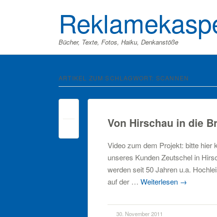
Reklamekasp
Bücher, Texte, Fotos, Haiku, Denkanstöße
ARTIKEL ZUM SCHLAGWORT:
SCANNEN
Von Hirschau in die Br
off
Video zum dem Projekt: bitte hier k
unseres Kunden Zeutschel in Hirs
werden seit 50 Jahren u.a. Hochle
auf der …
Weiterlesen
→
30. November 2011