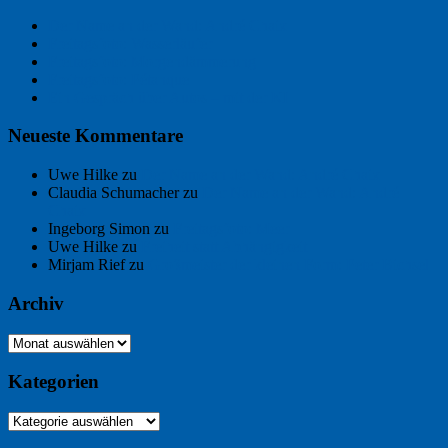
Der Name an der Wand: André Chaix
Freitagsfoto: Wasserläufer
Freitagsfoto: Morgendämmerung
Freitagsfoto: Pétanque
Ein Gespräch über Autos – mit der KI
Neueste Kommentare
Uwe Hilke
zu
Der Name an der Wand: André Chaix
Claudia Schumacher
zu
Der Name an der Wand: André
Chaix
Ingeborg Simon
zu
Freitagsfoto: Meer
Uwe Hilke
zu
Freiheit statt Abhängigkeit
Mirjam Rief
zu
Großmeister der kleinen Form: Peter Bichsel
Archiv
Archiv
Kategorien
Kategorien