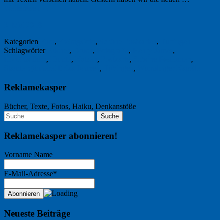
Weiterlesen
→
3. Mai 2018
Kategorien
Foto
,
Freitagsfoto
,
Schöne Postkarten
,
Tübingen
Schlagwörter
Bücher
,
Druck
,
Fotografie
,
Henry James
,
Hohenzollern
,
Hunde
,
Katzen
,
Postkarte
,
Schöne Postkarten
,
Staudengärtnerei Erika Jantzen
,
Tübingen
,
Wurmlinger Kapelle
Reklamekasper
Bücher, Texte, Fotos, Haiku, Denkanstöße
Reklamekasper abonnieren!
Vorname Name
E-Mail-Adresse*
Neueste Beiträge