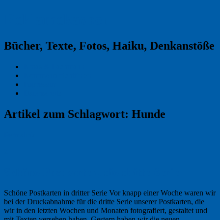
Reklamekasper
Bücher, Texte, Fotos, Haiku, Denkanstöße
Kraas & Lachmann
Kommentarrichtlinien
Impressum
Datenschutz
Artikel zum Schlagwort:
Hunde
Permalink
2
Schöne Postkarten, die dritte Serie
Schöne Postkarten in dritter Serie Vor knapp einer Woche waren wir
bei der Druckabnahme für die dritte Serie unserer Postkarten, die
wir in den letzten Wochen und Monaten fotografiert, gestaltet und
mit Texten versehen haben. Gestern haben wir die neuen …