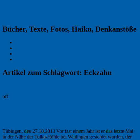
Reklamekasper
Bücher, Texte, Fotos, Haiku, Denkanstöße
Kraas & Lachmann
Kommentarrichtlinien
Impressum
Datenschutz
Artikel zum Schlagwort:
Eckzahn
Permalink
off
Bärenpanther im Schönbuch in Fotofalle
getappt
Tübingen, den 27.10.2013 Vor fast einem Jahr ist er das letzte Mal
in der Nähe der Tulka-Höhle bei Wittlingen gesichtet worden, der