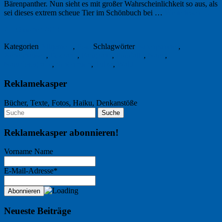
Bärenpanther. Nun sieht es mit großer Wahrscheinlichkeit so aus, als
sei dieses extrem scheue Tier im Schön­buch bei …
Weiterlesen
→
27. Oktober 2013
Kategorien
Allgemein
,
Foto
Schlagwörter
Bärenpanther
,
Bebenhausen
,
Eckzahn
,
Fangzahn
,
Fotofalle
,
Natur
,
Naturfotografie
,
Schönbuch
,
Tulka
,
Wald
Reklamekasper
Bücher, Texte, Fotos, Haiku, Denkanstöße
Reklamekasper abonnieren!
Vorname Name
E-Mail-Adresse*
Neueste Beiträge