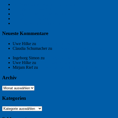
Der Name an der Wand: André Chaix
Freitagsfoto: Wasserläufer
Freitagsfoto: Morgendämmerung
Freitagsfoto: Pétanque
Ein Gespräch über Autos – mit der KI
Neueste Kommentare
Uwe Hilke
zu
Der Name an der Wand: André Chaix
Claudia Schumacher
zu
Der Name an der Wand: André
Chaix
Ingeborg Simon
zu
Freitagsfoto: Meer
Uwe Hilke
zu
Freiheit statt Abhängigkeit
Mirjam Rief
zu
Großmeister der kleinen Form: Peter Bichsel
Archiv
Archiv
Kategorien
Kategorien