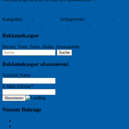
20. Juni 2020
Kategorien
Foto
,
Haiku
,
Klima
Schlagwörter
climate change
,
Dürre
,
Dürremonitor
,
Haiku
,
Klimawandel
,
Platzregen
,
Regen
Reklamekasper
Bücher, Texte, Fotos, Haiku, Denkanstöße
Reklamekasper abonnieren!
Vorname Name
E-Mail-Adresse*
Neueste Beiträge
Der Name an der Wand: André Chaix
Freitagsfoto: Wasserläufer