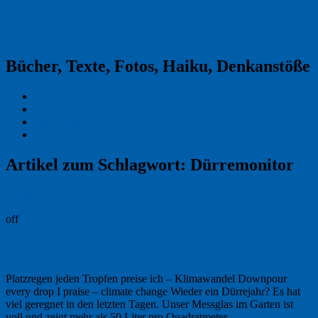
Reklamekasper
Bücher, Texte, Fotos, Haiku, Denkanstöße
Kraas & Lachmann
Kommentarrichtlinien
Impressum
Datenschutz
Artikel zum Schlagwort:
Dürremonitor
Permalink
off
Haiku im Platzregen
Platzregen jeden Tropfen preise ich – Klimawandel Downpour
every drop I praise – climate change Wieder ein Dürrejahr? Es hat
viel geregnet in den letzten Tagen. Unser Messglas im Garten ist
voll und zeigt mehr als 50 Liter pro Quadratmeter …
Weiterlesen
→