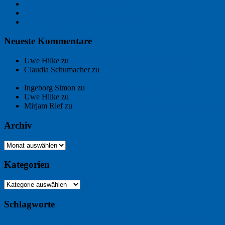
Freitagsfoto: Morgendämmerung
Freitagsfoto: Pétanque
Ein Gespräch über Autos – mit der KI
Neueste Kommentare
Uwe Hilke
zu
Der Name an der Wand: André Chaix
Claudia Schumacher
zu
Der Name an der Wand: André
Chaix
Ingeborg Simon
zu
Freitagsfoto: Meer
Uwe Hilke
zu
Freiheit statt Abhängigkeit
Mirjam Rief
zu
Großmeister der kleinen Form: Peter Bichsel
Archiv
Archiv
Kategorien
Kategorien
Schlagworte
Buchtipp
Buch
Buchbesprechung
B2B