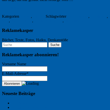
29. August 2011
Kategorien
Humor
,
Internet
Schlagwörter
Büroklammer
,
Gefällt mir
,
MIT
,
Sherry Turkle
,
soziale Netzwerke
,
Süddeutsche
Reklamekasper
Bücher, Texte, Fotos, Haiku, Denkanstöße
Reklamekasper abonnieren!
Vorname Name
E-Mail-Adresse*
Neueste Beiträge
Der Name an der Wand: André Chaix
Freitagsfoto: Wasserläufer