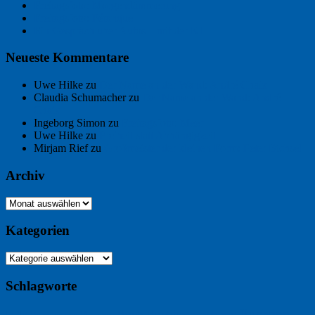
Freitagsfoto: Morgendämmerung
Freitagsfoto: Pétanque
Ein Gespräch über Autos – mit der KI
Neueste Kommentare
Uwe Hilke
zu
Der Name an der Wand: André Chaix
Claudia Schumacher
zu
Der Name an der Wand: André
Chaix
Ingeborg Simon
zu
Freitagsfoto: Meer
Uwe Hilke
zu
Freiheit statt Abhängigkeit
Mirjam Rief
zu
Großmeister der kleinen Form: Peter Bichsel
Archiv
Archiv
Kategorien
Kategorien
Schlagworte
Buchtipp
Buch
Buchbesprechung
B2B