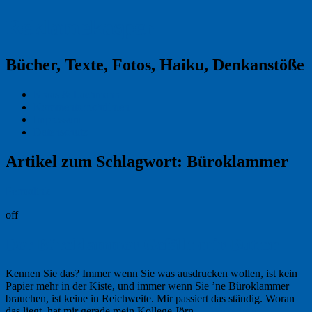
Reklamekasper
Bücher, Texte, Fotos, Haiku, Denkanstöße
Kraas & Lachmann
Kommentarrichtlinien
Impressum
Datenschutz
Artikel zum Schlagwort:
Büroklammer
Permalink
off
Der Büroklammer-Gefällt-mir-Button
Kennen Sie das? Immer wenn Sie was ausdrucken wollen, ist kein
Papier mehr in der Kiste, und immer wenn Sie ’ne Büroklammer
brauchen, ist keine in Reichweite. Mir passiert das ständig. Woran
das liegt, hat mir gerade mein Kollege Jörn …
Weiterlesen
→