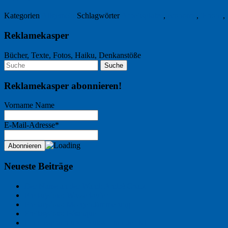
Kategorien
Allgemein
Schlagwörter
Arbeitsplätze
,
economy
,
iPhone
,
Reklamekasper
Bücher, Texte, Fotos, Haiku, Denkanstöße
Reklamekasper abonnieren!
Vorname Name
E-Mail-Adresse*
Neueste Beiträge
Der Name an der Wand: André Chaix
Freitagsfoto: Wasserläufer
Freitagsfoto: Morgendämmerung
Freitagsfoto: Pétanque
Ein Gespräch über Autos – mit der KI