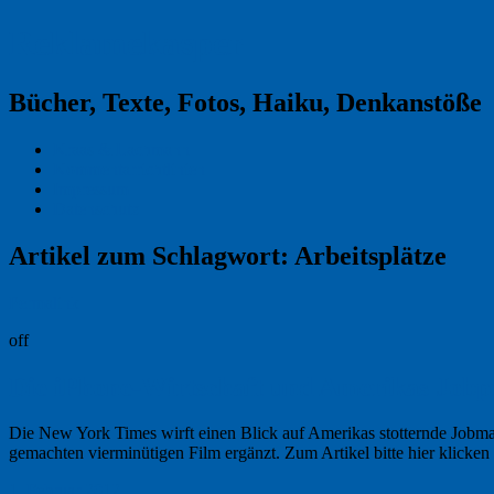
Reklamekasper
Bücher, Texte, Fotos, Haiku, Denkanstöße
Kraas & Lachmann
Kommentarrichtlinien
Impressum
Datenschutz
Artikel zum Schlagwort:
Arbeitsplätze
Permalink
off
Die iPhone-Wirtschaft und Amerikas Job
Die New York Times wirft einen Blick auf Amerikas stotternde Jobmas
gemachten vierminütigen Film ergänzt. Zum Artikel bitte hier klicke
1. Februar 2012