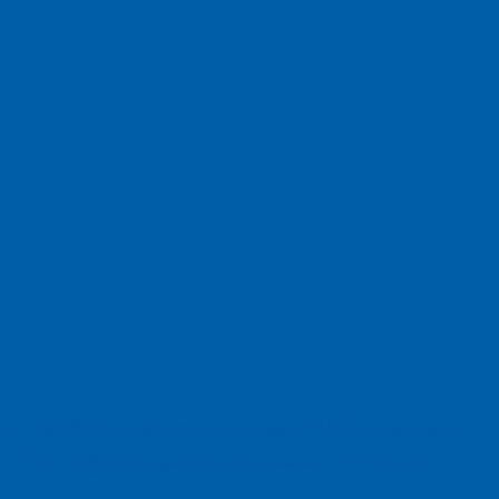
Haiku
Freitagsfoto
Garten
Gedicht
Fußball
Herbst
Humor
Google
Tübingen
Werbung
Weihnachten
Ukraine
xt
Werbefilm