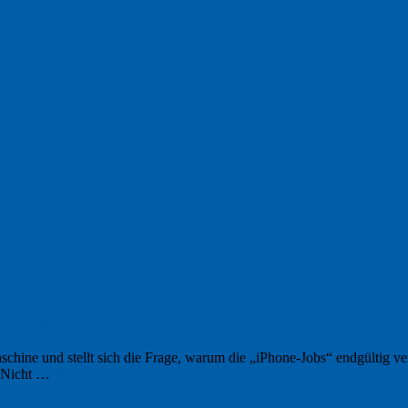
problem
chine und stellt sich die Frage, warum die „iPhone-Jobs“ endgültig ve
n Nicht …
Weiterlesen
→