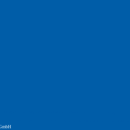
Fotografie
Foto
England
Facebook
Design
Ecussols
Erika Jantzen
nd
Film
Lyrik
Kunst
Lesen
Literatur
Postkarte
n
Meer
Rezension
Rilke
Natur
Te
Politik
r GmbH