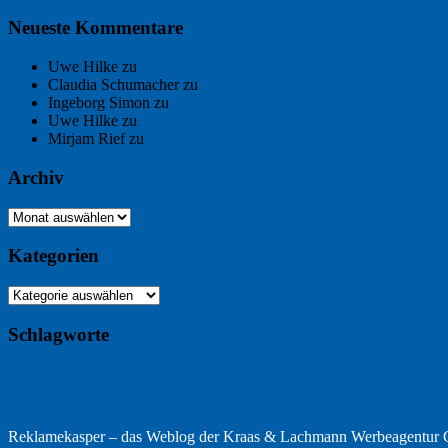
Neueste Kommentare
Uwe Hilke
zu
Der Name an der Wand: André Chaix
Claudia Schumacher
zu
Der Name an der Wand: André Chaix
Ingeborg Simon
zu
Freitagsfoto: Meer
Uwe Hilke
zu
Freiheit statt Abhängigkeit
Mirjam Rief
zu
Großmeister der kleinen Form: Peter Bichsel
Archiv
Archiv
Kategorien
Kategorien
Schlagworte
Buchtipp
Buch
Buchbesprechung
B2B
Bouvier des Flandres
Burgu
Hölderlin
Jack Ridl
Hund
Kommunikatio
Industriewerbung
Issa
Klimawandel
Reklamekasper – das Weblog der
Kraas & Lachmann Werbeagentu