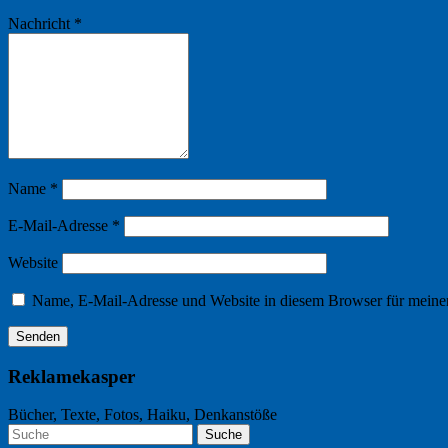
Nachricht
*
Name
*
E-Mail-Adresse
*
Website
Name, E-Mail-Adresse und Website in diesem Browser für meine
Reklamekasper
Bücher, Texte, Fotos, Haiku, Denkanstöße