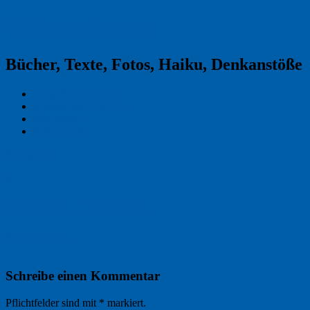
Reklamekasper
Bücher, Texte, Fotos, Haiku, Denkanstöße
Kraas & Lachmann
Kommentarrichtlinien
Impressum
Datenschutz
Permalink
0
20120501_1878_NK
Nächstes Bild →
Schreibe einen Kommentar
Pflichtfelder sind mit
*
markiert.