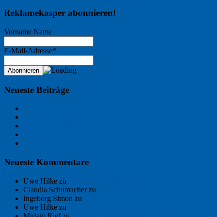
Reklamekasper abonnieren!
Vorname Name
E-Mail-Adresse*
Neueste Beiträge
Der Name an der Wand: André Chaix
Freitagsfoto: Wasserläufer
Freitagsfoto: Morgendämmerung
Freitagsfoto: Pétanque
Ein Gespräch über Autos – mit der KI
Neueste Kommentare
Uwe Hilke
zu
Der Name an der Wand: André Chaix
Claudia Schumacher
zu
Der Name an der Wand: André Chaix
Ingeborg Simon
zu
Freitagsfoto: Meer
Uwe Hilke
zu
Freiheit statt Abhängigkeit
Mirjam Rief
zu
Großmeister der kleinen Form: Peter Bichsel