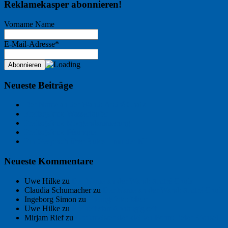
Reklamekasper abonnieren!
Vorname Name
E-Mail-Adresse*
Neueste Beiträge
Der Name an der Wand: André Chaix
Freitagsfoto: Wasserläufer
Freitagsfoto: Morgendämmerung
Freitagsfoto: Pétanque
Ein Gespräch über Autos – mit der KI
Neueste Kommentare
Uwe Hilke
zu
Der Name an der Wand: André Chaix
Claudia Schumacher
zu
Der Name an der Wand: André Chaix
Ingeborg Simon
zu
Freitagsfoto: Meer
Uwe Hilke
zu
Freiheit statt Abhängigkeit
Mirjam Rief
zu
Großmeister der kleinen Form: Peter Bichsel