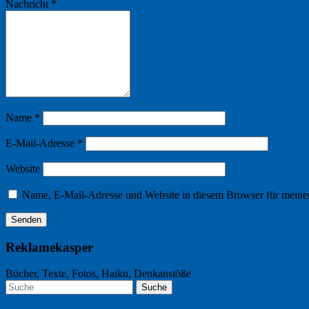
Nachricht
*
Name
*
E-Mail-Adresse
*
Website
Name, E-Mail-Adresse und Website in diesem Browser für meine
Reklamekasper
Bücher, Texte, Fotos, Haiku, Denkanstöße