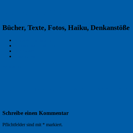
Reklamekasper
Bücher, Texte, Fotos, Haiku, Denkanstöße
Kraas & Lachmann
Kommentarrichtlinien
Impressum
Datenschutz
Permalink
0
20230620_NK_9281_Lesen_Strand_Norma
Schreibe einen Kommentar
Pflichtfelder sind mit
*
markiert.