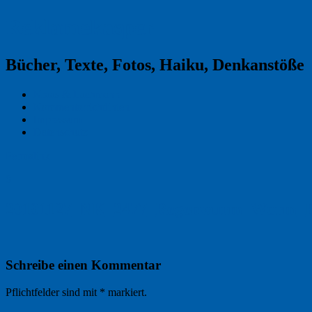
Reklamekasper
Bücher, Texte, Fotos, Haiku, Denkanstöße
Kraas & Lachmann
Kommentarrichtlinien
Impressum
Datenschutz
Permalink
0
20191127_NK_2477_Regenwurm_Worm_Fo
Schreibe einen Kommentar
Pflichtfelder sind mit
*
markiert.