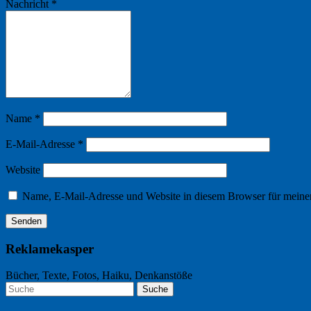
Nachricht
*
Name
*
E-Mail-Adresse
*
Website
Name, E-Mail-Adresse und Website in diesem Browser für meine
Reklamekasper
Bücher, Texte, Fotos, Haiku, Denkanstöße