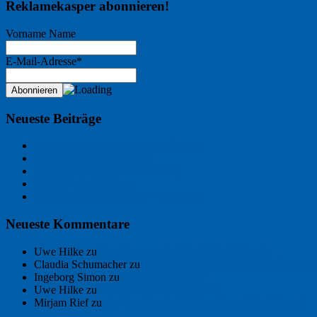
Reklamekasper abonnieren!
Vorname Name
E-Mail-Adresse*
Neueste Beiträge
Der Name an der Wand: André Chaix
Freitagsfoto: Wasserläufer
Freitagsfoto: Morgendämmerung
Freitagsfoto: Pétanque
Ein Gespräch über Autos – mit der KI
Neueste Kommentare
Uwe Hilke
zu
Der Name an der Wand: André Chaix
Claudia Schumacher
zu
Der Name an der Wand: André Chaix
Ingeborg Simon
zu
Freitagsfoto: Meer
Uwe Hilke
zu
Freiheit statt Abhängigkeit
Mirjam Rief
zu
Großmeister der kleinen Form: Peter Bichsel