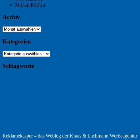
Mirjam Rief
zu
Großmeister der kleinen Form: Peter Bichsel
Archiv
Archiv
Kategorien
Kategorien
Schlagworte
Buchtipp
Buch
Buchbesprechung
B2B
Bouvier des Flandres
Foto
England
Facebook
Design
Ecussols
Erika Jantzen
Burgund
Film
Fotografie
Freitagsfoto
Garten
Gedicht
Fußball
Google
Haiku
Hölderlin
Jack Ridl
Hund
Herbst
Industriewerbung
Issa
Humor
Lyrik
Kunst
Lesen
Literatur
Kommunikation
Meer
Klimawandel
Natur
Tübingen
Postkarte
Rezension
Rilke
Ukraine
Text
Politik
Werbung
Weihnachten
Werbefilm
Reklamekasper – das Weblog der
Kraas & Lachmann Werbeagentur