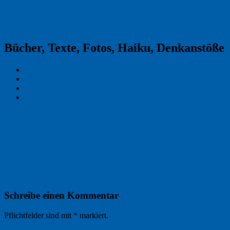
Reklamekasper
Bücher, Texte, Fotos, Haiku, Denkanstöße
Kraas & Lachmann
Kommentarrichtlinien
Impressum
Datenschutz
Permalink
0
20121029_7044_NK_Turkey_Truthahn_Tha
Schreibe einen Kommentar
Pflichtfelder sind mit
*
markiert.