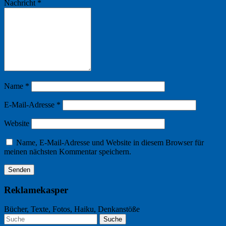
Nachricht
*
Name
*
E-Mail-Adresse
*
Website
Name, E-Mail-Adresse und Website in diesem Browser für
meinen nächsten Kommentar speichern.
Reklamekasper
Bücher, Texte, Fotos, Haiku, Denkanstöße