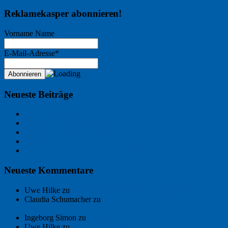
Reklamekasper abonnieren!
Vorname Name
E-Mail-Adresse*
Neueste Beiträge
Der Name an der Wand: André Chaix
Freitagsfoto: Wasserläufer
Freitagsfoto: Morgendämmerung
Freitagsfoto: Pétanque
Ein Gespräch über Autos – mit der KI
Neueste Kommentare
Uwe Hilke
zu
Der Name an der Wand: André Chaix
Claudia Schumacher
zu
Der Name an der Wand: André
Chaix
Ingeborg Simon
zu
Freitagsfoto: Meer
Uwe Hilke
zu
Freiheit statt Abhängigkeit