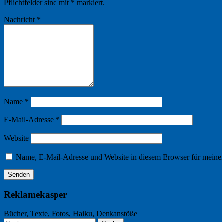
Pflichtfelder sind mit
*
markiert.
Nachricht
*
Name
*
E-Mail-Adresse
*
Website
Name, E-Mail-Adresse und Website in diesem Browser für meine
Reklamekasper
Bücher, Texte, Fotos, Haiku, Denkanstöße