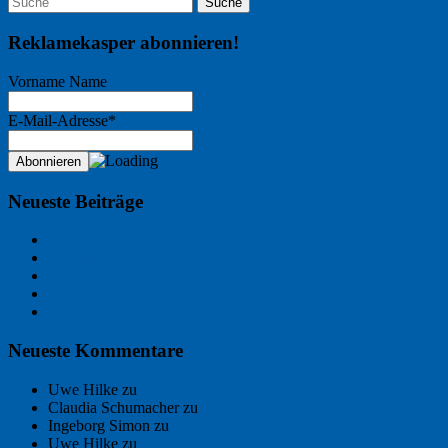
Reklamekasper abonnieren!
Vorname Name
E-Mail-Adresse*
Neueste Beiträge
Der Name an der Wand: André Chaix
Freitagsfoto: Wasserläufer
Freitagsfoto: Morgendämmerung
Freitagsfoto: Pétanque
Ein Gespräch über Autos – mit der KI
Neueste Kommentare
Uwe Hilke
zu
Der Name an der Wand: André Chaix
Claudia Schumacher
zu
Der Name an der Wand: André Chaix
Ingeborg Simon
zu
Freitagsfoto: Meer
Uwe Hilke
zu
Freiheit statt Abhängigkeit