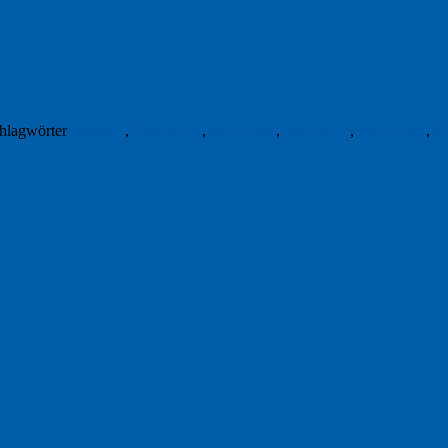
hlagwörter
Besitzen
,
Carsharing
,
mein Auto
,
mein Boot
,
mein Haus
,
te