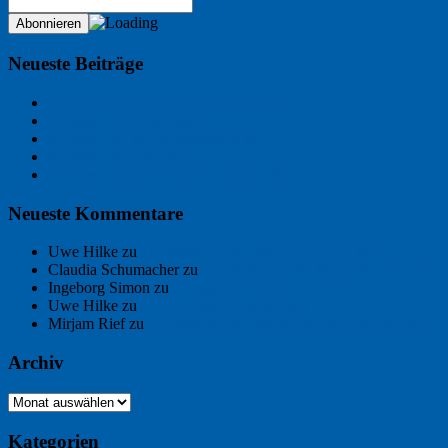
Neueste Beiträge
Der Name an der Wand: André Chaix
Freitagsfoto: Wasserläufer
Freitagsfoto: Morgendämmerung
Freitagsfoto: Pétanque
Ein Gespräch über Autos – mit der KI
Neueste Kommentare
Uwe Hilke
zu
Der Name an der Wand: André Chaix
Claudia Schumacher
zu
Der Name an der Wand: André Chaix
Ingeborg Simon
zu
Freitagsfoto: Meer
Uwe Hilke
zu
Freiheit statt Abhängigkeit
Mirjam Rief
zu
Großmeister der kleinen Form: Peter Bichsel
Archiv
Archiv
Kategorien