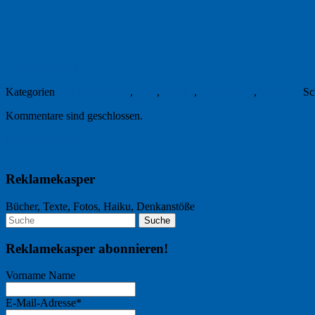
7. Oktober 2014
Kategorien
Aus der Agentur
,
B2C
,
Design
,
Gesellschaft
,
Werbung
Sc
Kommentare sind geschlossen.
Nächster Artikel →
← Vorheriger Artikel
Reklamekasper
Bücher, Texte, Fotos, Haiku, Denkanstöße
Reklamekasper abonnieren!
Vorname Name
E-Mail-Adresse*