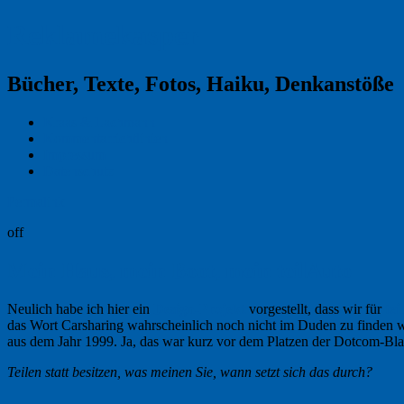
Reklamekasper
Bücher, Texte, Fotos, Haiku, Denkanstöße
Kraas & Lachmann
Kommentarrichtlinien
Impressum
Datenschutz
Permalink
off
Mein Haus, mein Boot, mein teilAuto
Neulich habe ich hier ein
Design-Projekt
vorgestellt, dass wir für
te
das Wort Carsharing wahrscheinlich noch nicht im Duden zu finden wa
aus dem Jahr 1999. Ja, das war kurz vor dem Platzen der Dotcom-Bla
Teilen statt besitzen, was meinen Sie, wann setzt sich das durch?