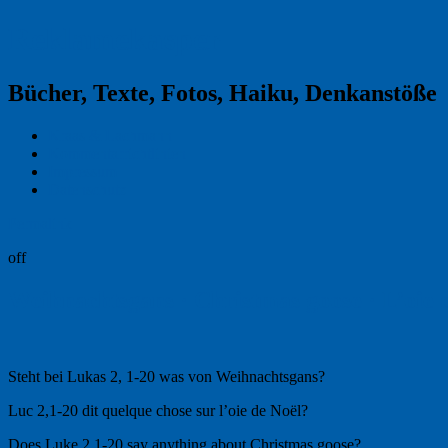
Reklamekasper
Bücher, Texte, Fotos, Haiku, Denkanstöße
Kraas & Lachmann
Kommentarrichtlinien
Impressum
Datenschutz
Permalink
off
Weihnachtsgans · Christmas goose · L’oie 
Steht bei Lukas 2, 1-20 was von Weihnachtsgans?
Luc 2,1-20 dit quelque chose sur l’oie de Noël?
Does Luke 2,1-20 say anything about Christmas goose?