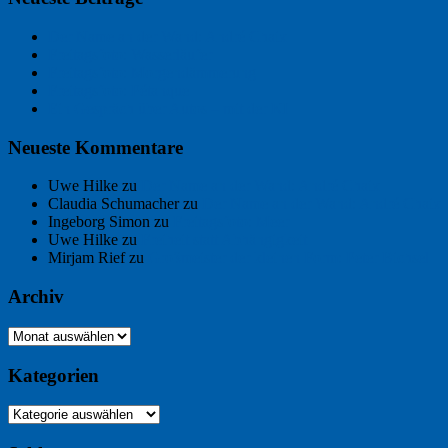
Der Name an der Wand: André Chaix
Freitagsfoto: Wasserläufer
Freitagsfoto: Morgendämmerung
Freitagsfoto: Pétanque
Ein Gespräch über Autos – mit der KI
Neueste Kommentare
Uwe Hilke
zu
Der Name an der Wand: André Chaix
Claudia Schumacher
zu
Der Name an der Wand: André Chaix
Ingeborg Simon
zu
Freitagsfoto: Meer
Uwe Hilke
zu
Freiheit statt Abhängigkeit
Mirjam Rief
zu
Großmeister der kleinen Form: Peter Bichsel
Archiv
Archiv
Kategorien
Kategorien