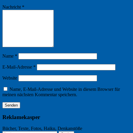
Nachricht
*
Name
*
E-Mail-Adresse
*
Website
Name, E-Mail-Adresse und Website in diesem Browser für
meinen nächsten Kommentar speichern.
Reklamekasper
Bücher, Texte, Fotos, Haiku, Denkanstöße