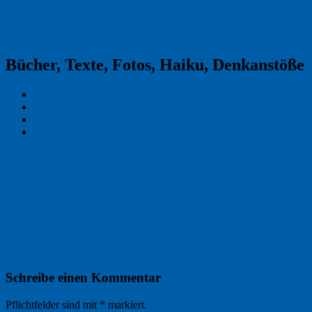
Reklamekasper
Bücher, Texte, Fotos, Haiku, Denkanstöße
Kraas & Lachmann
Kommentarrichtlinien
Impressum
Datenschutz
Permalink
0
teilAuto_Tuebingen_Renault_ZOE_2014
Nächstes Bild →
Schreibe einen Kommentar
Pflichtfelder sind mit
*
markiert.