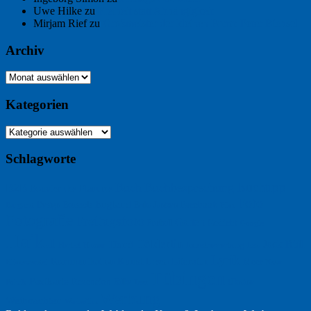
Uwe Hilke
zu
Freiheit statt Abhängigkeit
Mirjam Rief
zu
Großmeister der kleinen Form: Peter Bichsel
Archiv
Archiv
Kategorien
Kategorien
Schlagworte
Buchtipp
Buch
Buchbesprechung
B2B
Bouvier des Flandres
Foto
England
Facebook
Design
Ecussols
Erika Jantzen
Burgund
Film
Fotografie
Freitagsfoto
Garten
Gedicht
Fußball
Google
Haiku
Hölderlin
Jack Ridl
Hund
Herbst
Industriewerbung
Issa
Humor
Lyrik
Kunst
Lesen
Literatur
Kommunikation
Meer
Klimawandel
Natur
Tübingen
Postkarte
Rezension
Rilke
Ukraine
Text
Politik
Werbung
Weihnachten
Werbefilm