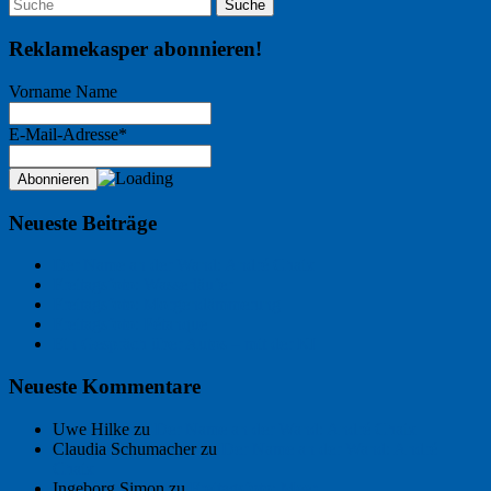
Reklamekasper abonnieren!
Vorname Name
E-Mail-Adresse*
Neueste Beiträge
Der Name an der Wand: André Chaix
Freitagsfoto: Wasserläufer
Freitagsfoto: Morgendämmerung
Freitagsfoto: Pétanque
Ein Gespräch über Autos – mit der KI
Neueste Kommentare
Uwe Hilke
zu
Der Name an der Wand: André Chaix
Claudia Schumacher
zu
Der Name an der Wand: André
Chaix
Ingeborg Simon
zu
Freitagsfoto: Meer