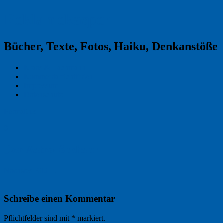
Reklamekasper
Bücher, Texte, Fotos, Haiku, Denkanstöße
Kraas & Lachmann
Kommentarrichtlinien
Impressum
Datenschutz
Permalink
0
Der Astra-Sechser
Nächstes Bild →
Schreibe einen Kommentar
Pflichtfelder sind mit
*
markiert.