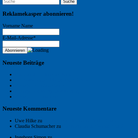
Reklamekasper abonnieren!
Vorname Name
E-Mail-Adresse*
Neueste Beiträge
Das Eau de Toilette der Kühe
Der Name an der Wand: André Chaix
Freitagsfoto: Wasserläufer
Freitagsfoto: Morgendämmerung
Freitagsfoto: Pétanque
Neueste Kommentare
Uwe Hilke
zu
Der Name an der Wand: André Chaix
Claudia Schumacher
zu
Der Name an der Wand: André
Chaix
Ingeborg Simon
zu
Freitagsfoto: Meer