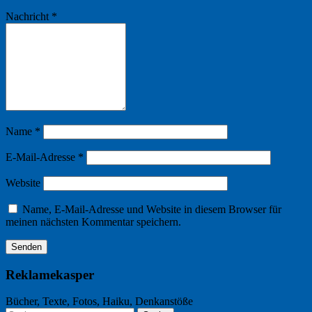
Nachricht
*
Name
*
E-Mail-Adresse
*
Website
Name, E-Mail-Adresse und Website in diesem Browser für
meinen nächsten Kommentar speichern.
Reklamekasper
Bücher, Texte, Fotos, Haiku, Denkanstöße