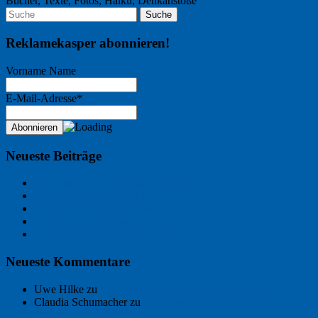
Bücher, Texte, Fotos, Haiku, Denkanstöße
Reklamekasper abonnieren!
Vorname Name
E-Mail-Adresse*
Neueste Beiträge
Der Name an der Wand: André Chaix
Freitagsfoto: Wasserläufer
Freitagsfoto: Morgendämmerung
Freitagsfoto: Pétanque
Ein Gespräch über Autos – mit der KI
Neueste Kommentare
Uwe Hilke
zu
Der Name an der Wand: André Chaix
Claudia Schumacher
zu
Der Name an der Wand: André
Chaix