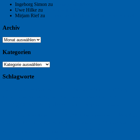
Ingeborg Simon
zu
Freitagsfoto: Meer
Uwe Hilke
zu
Freiheit statt Abhängigkeit
Mirjam Rief
zu
Großmeister der kleinen Form: Peter Bichsel
Archiv
Archiv
Kategorien
Kategorien
Schlagworte
Buchtipp
Buch
Buchbesprechung
B2B
Bouvier des Flandres
Foto
England
Facebook
Design
Ecussols
Erika Jantzen
Burgund
Film
Fotografie
Freitagsfoto
Garten
Gedicht
Fußball
Google
Haiku
Hölderlin
Jack Ridl
Hund
Herbst
Industriewerbung
Issa
Humor
Lyrik
Kunst
Lesen
Literatur
Kommunikation
Meer
Klimawandel
Natur
Tübingen
Postkarte
Rezension
Rilke
Ukraine
Text
Politik
Werbung