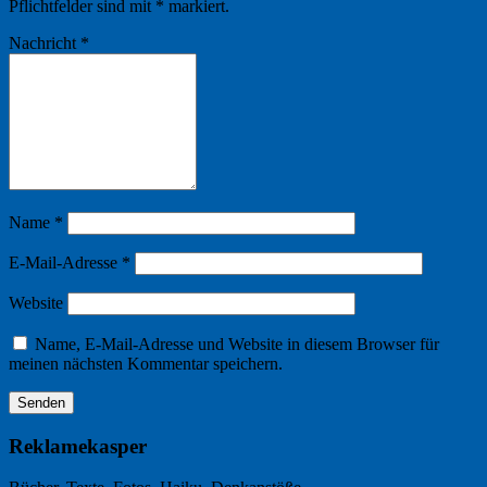
Pflichtfelder sind mit
*
markiert.
Nachricht
*
Name
*
E-Mail-Adresse
*
Website
Name, E-Mail-Adresse und Website in diesem Browser für
meinen nächsten Kommentar speichern.
Reklamekasper