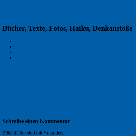
Reklamekasper
Bücher, Texte, Fotos, Haiku, Denkanstöße
Kraas & Lachmann
Kommentarrichtlinien
Impressum
Datenschutz
Permalink
0
20180922_NK_7997_Staudengaertnerei_J
← Vorheriges Bild
Schreibe einen Kommentar
Pflichtfelder sind mit
*
markiert.