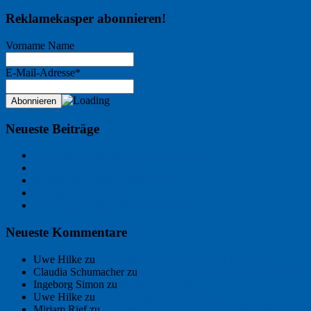
Reklamekasper abonnieren!
Vorname Name
E-Mail-Adresse*
Neueste Beiträge
Der Name an der Wand: André Chaix
Freitagsfoto: Wasserläufer
Freitagsfoto: Morgendämmerung
Freitagsfoto: Pétanque
Ein Gespräch über Autos – mit der KI
Neueste Kommentare
Uwe Hilke
zu
Der Name an der Wand: André Chaix
Claudia Schumacher
zu
Der Name an der Wand: André Chaix
Ingeborg Simon
zu
Freitagsfoto: Meer
Uwe Hilke
zu
Freiheit statt Abhängigkeit
Mirjam Rief
zu
Großmeister der kleinen Form: Peter Bichsel