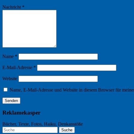
Nachricht
*
Name
*
E-Mail-Adresse
*
Website
Name, E-Mail-Adresse und Website in diesem Browser für meine
Reklamekasper
Bücher, Texte, Fotos, Haiku, Denkanstöße