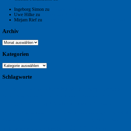
Chaix
Ingeborg Simon
zu
Freitagsfoto: Meer
Uwe Hilke
zu
Freiheit statt Abhängigkeit
Mirjam Rief
zu
Großmeister der kleinen Form: Peter Bichsel
Archiv
Archiv
Kategorien
Kategorien
Schlagworte
Buchtipp
Buch
Buchbesprechung
B2B
Bouvier des Flandres
Foto
England
Facebook
Design
Ecussols
Erika Jantzen
Burgund
Film
Fotografie
Freitagsfoto
Garten
Gedicht
Fußball
Google
Haiku
Hölderlin
Jack Ridl
Hund
Herbst
Industriewerbung
Issa
Humor
Lyrik
Kunst
Lesen
Literatur
Kommunikation
Meer
Klimawandel
Natur
Tübingen
Postkarte
Rezension
Rilke
Ukraine
Text
Politik