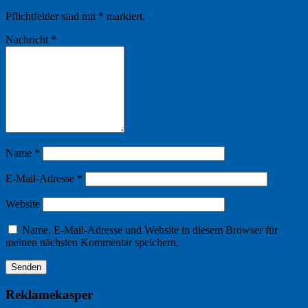
Pflichtfelder sind mit
*
markiert.
Nachricht
*
Name
*
E-Mail-Adresse
*
Website
Name, E-Mail-Adresse und Website in diesem Browser für
meinen nächsten Kommentar speichern.
Reklamekasper