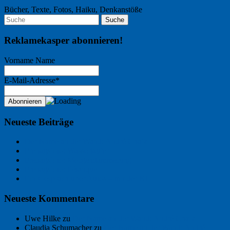
Bücher, Texte, Fotos, Haiku, Denkanstöße
Reklamekasper abonnieren!
Vorname Name
E-Mail-Adresse*
Neueste Beiträge
Der Name an der Wand: André Chaix
Freitagsfoto: Wasserläufer
Freitagsfoto: Morgendämmerung
Freitagsfoto: Pétanque
Ein Gespräch über Autos – mit der KI
Neueste Kommentare
Uwe Hilke
zu
Der Name an der Wand: André Chaix
Claudia Schumacher
zu
Der Name an der Wand: André