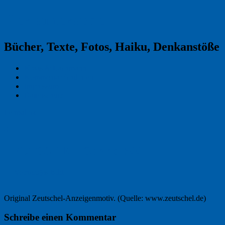
Reklamekasper
Bücher, Texte, Fotos, Haiku, Denkanstöße
Kraas & Lachmann
Kommentarrichtlinien
Impressum
Datenschutz
Permalink
0
ZEUTSCHEL_Strand_500
← Vorheriges Bild
Original Zeutschel-Anzeigenmotiv. (Quelle: www.zeutschel.de)
Schreibe einen Kommentar