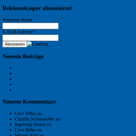
Reklamekasper abonnieren!
Vorname Name
E-Mail-Adresse*
Neueste Beiträge
Der Name an der Wand: André Chaix
Freitagsfoto: Wasserläufer
Freitagsfoto: Morgendämmerung
Freitagsfoto: Pétanque
Ein Gespräch über Autos – mit der KI
Neueste Kommentare
Uwe Hilke
zu
Der Name an der Wand: André Chaix
Claudia Schumacher
zu
Der Name an der Wand: André Chaix
Ingeborg Simon
zu
Freitagsfoto: Meer
Uwe Hilke
zu
Freiheit statt Abhängigkeit
Mirjam Rief
zu
Großmeister der kleinen Form: Peter Bichsel