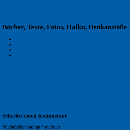
Reklamekasper
Bücher, Texte, Fotos, Haiku, Denkanstöße
Kraas & Lachmann
Kommentarrichtlinien
Impressum
Datenschutz
Permalink
0
20241112_NK_8115_Frauenkalender_2024
← Vorheriges Bild
Schreibe einen Kommentar
Pflichtfelder sind mit
*
markiert.