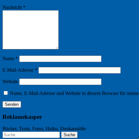
Nachricht
*
Name
*
E-Mail-Adresse
*
Website
Name, E-Mail-Adresse und Website in diesem Browser für meine
Reklamekasper
Bücher, Texte, Fotos, Haiku, Denkanstöße