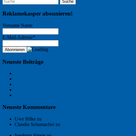
Reklamekasper abonnieren!
Vorname Name
E-Mail-Adresse*
Neueste Beiträge
Der Name an der Wand: André Chaix
Freitagsfoto: Wasserläufer
Freitagsfoto: Morgendämmerung
Freitagsfoto: Pétanque
Ein Gespräch über Autos – mit der KI
Neueste Kommentare
Uwe Hilke
zu
Der Name an der Wand: André Chaix
Claudia Schumacher
zu
Der Name an der Wand: André
Chaix
Ingeborg Simon
zu
Freitagsfoto: Meer