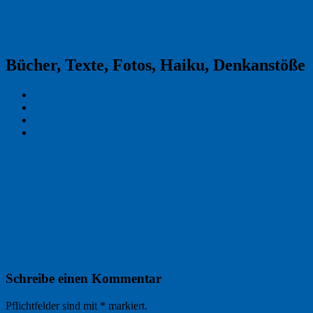
Reklamekasper
Bücher, Texte, Fotos, Haiku, Denkanstöße
Kraas & Lachmann
Kommentarrichtlinien
Impressum
Datenschutz
Permalink
0
20241003_NK_9948_Wiebicke_Emotionale
Nächstes Bild →
← Vorheriges Bild
Schreibe einen Kommentar
Pflichtfelder sind mit
*
markiert.