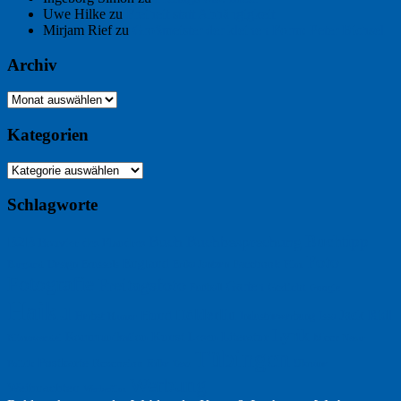
Uwe Hilke
zu
Freiheit statt Abhängigkeit
Mirjam Rief
zu
Großmeister der kleinen Form: Peter Bichsel
Archiv
Archiv
Kategorien
Kategorien
Schlagworte
Buchtipp
Buch
Buchbesprechung
B2B
Bouvier des Flandres
Foto
England
Facebook
Design
Ecussols
Erika Jantzen
Burgund
Film
Fotografie
Freitagsfoto
Garten
Gedicht
Fußball
Google
Haiku
Hölderlin
Jack Ridl
Hund
Herbst
Industriewerbung
Issa
Humor
Lyrik
Kunst
Lesen
Literatur
Kommunikation
Meer
Klimawandel
Natur
Tübingen
Postkarte
Rezension
Rilke
Ukraine
Text
Politik
Werbung
Weihnachten
Werbefilm